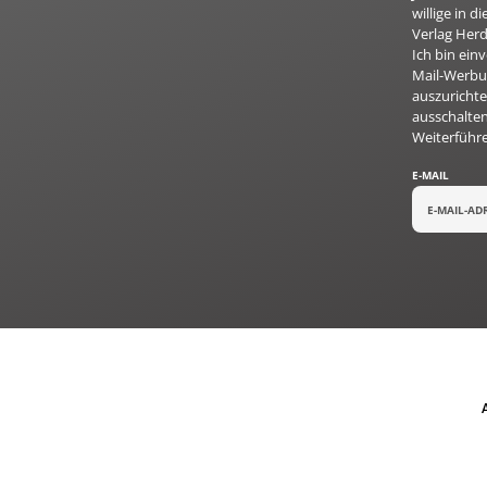
willige in
Verlag Herd
Ich bin ei
Mail-Werbun
auszurichte
ausschalten
Weiterführ
E-MAIL