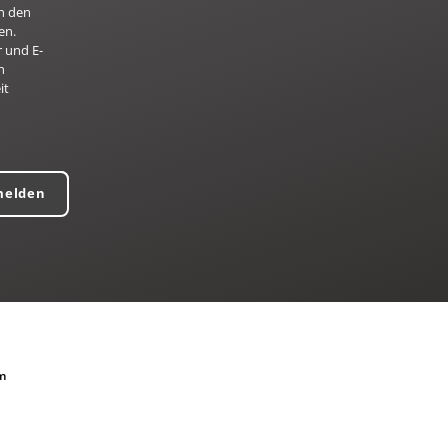
h den
en.
 und E-
n
it
melden
m