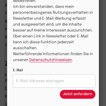
abbestellen.
Pädagogik & Kinderbuch
Ich bin einverstanden, dass mein
personenbezogenes Nutzungsverhalten in
Theologie & Pastoral
Newsletter und E-Mail-Werbung erfasst
Religion & Spiritualität
und ausgewertet wird, um die Inhalte
Politik & Wirtschaft
besser auf meine Interessen auszurichten.
Über einen Link in Newsletter oder E-Mail
Besser leben
kann ich diese Funktion jederzeit
Geschichte & Wissen
ausschalten.
Weiterführende Informationen finden Sie in
unseren
Datenschutzhinweisen
.
Zeitschriften
E-Mail
kindergarten heute Fachmagazin, Leitungsheft &
Wenn Eltern Rat suchen
Entdeckungskiste
Jetzt anfordern
Kleinstkinder in Kita und Tagespflege
Unser Ganztag