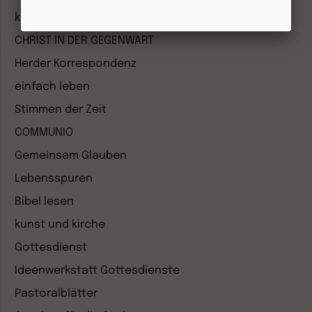
kizz Elternwelt
CHRIST IN DER GEGENWART
Herder Korrespondenz
einfach leben
Stimmen der Zeit
COMMUNIO
Gemeinsam Glauben
Lebensspuren
Bibel lesen
kunst und kirche
Gottesdienst
Ideenwerkstatt Gottesdienste
Pastoralblätter