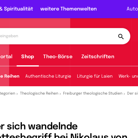
& Spiritualität
weitere Themenwelten
Auto
ortal
Shop
Theo-Börse
Zeitschriften
he Reihen
Authentische Liturgie
Liturgie für Laien
Werk- un
tegorien
Theologische Reihen
Freiburger theologische Studien
Der s
r sich wandelnde
ttesbegriff bei Nikolaus von