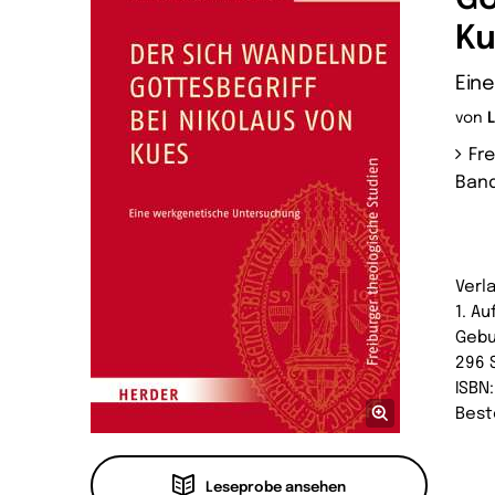
K
Ein
von
Fr
Band
Verl
1. Au
Geb
296 
ISBN
Best
Leseprobe ansehen