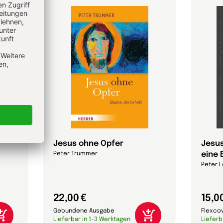
Jesus ohne Opfer
Jesus
eine 
Peter Trummer
Peter L
22,00 €
15,0
Gebundene Ausgabe
Flexco
Lieferbar in 1-3 Werktagen
Lieferb