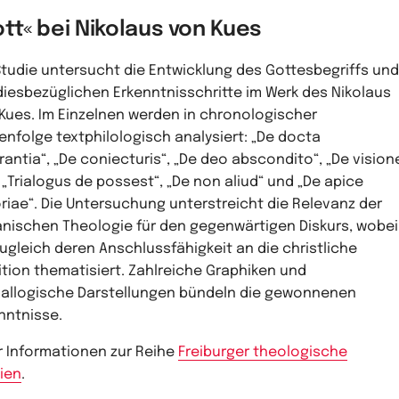
tt« bei Nikolaus von Kues
Studie untersucht die Entwicklung des Gottesbegriffs und
diesbezüglichen Erkenntnisschritte im Werk des Nikolaus
Kues. Im Einzelnen werden in chronologischer
enfolge textphilologisch analysiert: „De docta
rantia“, „De coniecturis“, „De deo abscondito“, „De vision
, „Trialogus de possest“, „De non aliud“ und „De apice
riae“. Die Untersuchung unterstreicht die Relevanz der
nischen Theologie für den gegenwärtigen Diskurs, wobei
zugleich deren Anschlussfähigkeit an die christliche
ition thematisiert. Zahlreiche Graphiken und
allogische Darstellungen bündeln die gewonnenen
nntnisse.
 Informationen zur Reihe
Freiburger theologische
ien
.