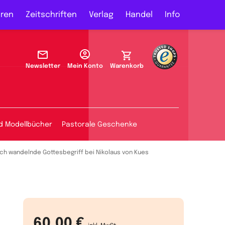
ren
Zeitschriften
Verlag
Handel
Info
Newsletter
Mein Konto
Warenkorb
d Modellbücher
Pastorale Geschenke
ich wandelnde Gottesbegriff bei Nikolaus von Kues
60,00 €