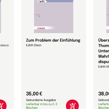
Zum Problem der Einfühlung
Übers
Thom
ncesco
Edith Stein
Unte
Wahrh
dispu
Edith S
35,00 €
38,0
Gebundene Ausgabe
Gebund
Lieferbar in bis zu 2-3
Lieferb
Wochen
Woche