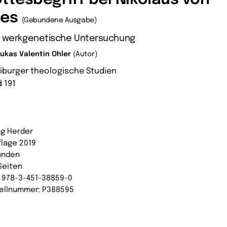
ues
(Gebundene Ausgabe)
e werkgenetische Untersuchung
Lukas Valentin Ohler
(Autor)
eiburger theologische Studien
 191
ag Herder
flage 2019
unden
Seiten
: 978-3-451-38859-0
ellnummer: P388595