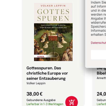
 die
Gottesspuren. Das
Die 
christliche Europa vor
Bibel
che
seiner Entzauberung
Annett
on
Volker Leppin
38,00 €
24,0
Gebundene Ausgabe
Gebun
Lieferbar in 1-3 Werktagen
Liefer