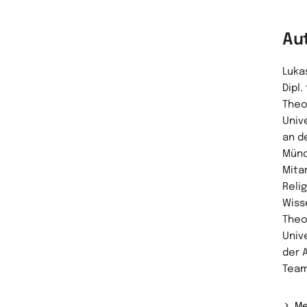
Au
Lukas
Dipl.
Theo
Univ
an d
Münc
Mita
Reli
Wiss
Theo
Univ
der 
Team
Me