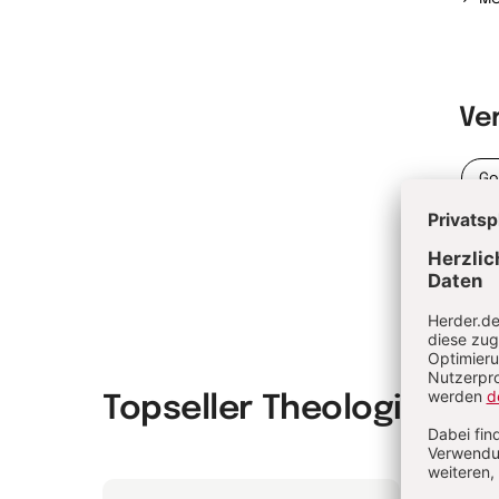
Ve
Go
Topseller Theologie & P