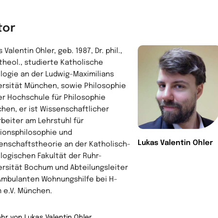
tor
 Valentin Ohler, geb. 1987, Dr. phil.,
 theol., studierte Katholische
logie an der Ludwig-Maximilians
ersität München, sowie Philosophie
er Hochschule für Philosophie
hen, er ist Wissenschaftlicher
rbeiter am Lehrstuhl für
gionsphilosophie und
Lukas Valentin Ohler
enschaftstheorie an der Katholisch-
logischen Fakultät der Ruhr-
ersität Bochum und Abteilungsleiter
Ambulanten Wohnungshilfe bei H-
 e.V. München.
hr von Lukas Valentin Ohler