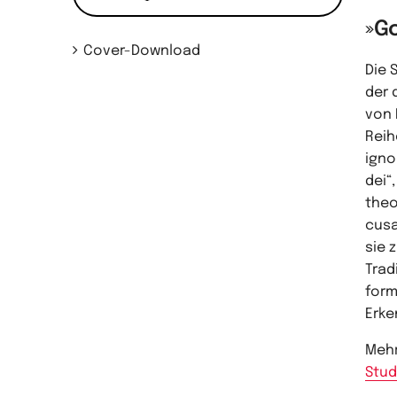
»Go
Cover-Download
Die 
der 
von 
Reih
igno
dei“
theo
cusa
sie 
Trad
form
Erke
Mehr
Stud