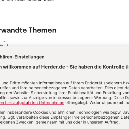
rwandte Themen
tt
astoral