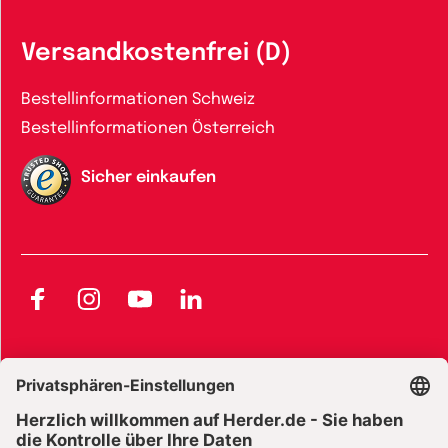
Versandkostenfrei (D)
Bestellinformationen Schweiz
Bestellinformationen Österreich
Sicher einkaufen
Facebook
Instagram
YouTube
LinkedIn
AGB und Widerrufsbelehrung
Widerrufsbelehrung Bücher
Widerrufsbelehrung E-Books
Widerrufsbelehrung Zeitschriften
Datenschutz
Datenschutz Social Media
Barrierefreiheit
Impressum