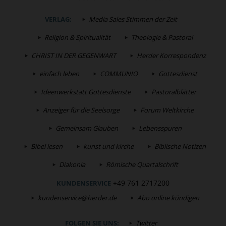
VERLAG:
Media Sales Stimmen der Zeit
Religion & Spiritualität
Theologie & Pastoral
CHRIST IN DER GEGENWART
Herder Korrespondenz
einfach leben
COMMUNIO
Gottesdienst
Ideenwerkstatt Gottesdienste
Pastoralblätter
Anzeiger für die Seelsorge
Forum Weltkirche
Gemeinsam Glauben
Lebensspuren
Bibel lesen
kunst und kirche
Biblische Notizen
Diakonia
Römische Quartalschrift
+49 761 2717200
KUNDENSERVICE
kundenservice@herder.de
Abo online kündigen
FOLGEN SIE UNS:
Twitter