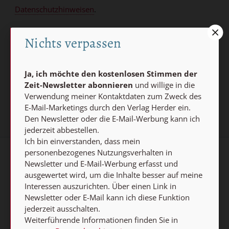
Datenschutzhinweisen
.
E-MAIL
Nichts verpassen
Ja, ich möchte den kostenlosen Stimmen der
Jetzt anmelden
Zeit-Newsletter abonnieren
und willige in die
Verwendung meiner Kontaktdaten zum Zweck des
E-Mail-Marketings durch den Verlag Herder ein.
Den Newsletter oder die E-Mail-Werbung kann ich
jederzeit abbestellen.
Ich bin einverstanden, dass mein
personenbezogenes Nutzungsverhalten in
AGB und Widerrufsbelehrung
Datenschutz
Newsletter und E-Mail-Werbung erfasst und
ausgewertet wird, um die Inhalte besser auf meine
Barrierefreiheit
Impressum
Interessen auszurichten. Über einen Link in
Newsletter oder E-Mail kann ich diese Funktion
jederzeit ausschalten.
Vertrag widerrufen
Weiterführende Informationen finden Sie in