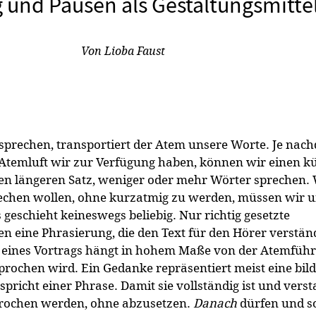
und Pausen als Gestaltungsmitte
:
Von
Lioba Faust
sprechen, transportiert der Atem unsere Worte. Je nac
 Atemluft wir zur Verfügung haben, können wir einen k
en längeren Satz, weniger oder mehr Wörter sprechen.
rechen wollen, ohne kurzatmig zu werden, müssen wir 
 geschieht keineswegs beliebig. Nur richtig gesetzte
n eine Phrasierung, die den Text für den Hörer verstän
t eines Vortrags hängt in hohem Maße von der Atemführ
sprochen wird. Ein Gedanke repräsentiert meist eine bild
spricht einer Phrase. Damit sie vollständig ist und vers
prochen werden, ohne abzusetzen.
Danach
dürfen und s