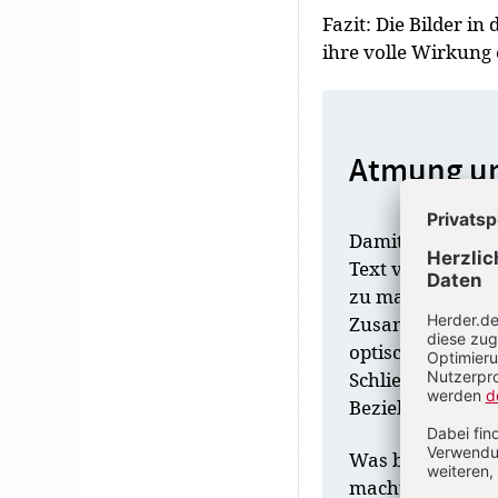
Fazit: Die Bilder i
ihre volle Wirkung
Atmung un
Damit Pausen an 
Text vorbereiten
zu machen. In e
Zusammenhänge e
optisch erfasst 
Schließlich gibt
Beziehung zwische
Was bedeutet das
macht deutlich: 