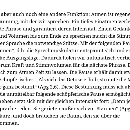
ber auch noch eine andere Funktion: Atmen ist regene
pannung, mit der wir sprechen. Ein tiefes Einatmen verle
nde Phrase und garantiert deren Intensität. Einen Gedan
und Volumen bis zum Ende zu sprechen macht die Stim
der Sprache die notwendige Stütze. Mit der folgenden Pa
nnen“, d.h. die Sprechmuskulatur entspannt sich und e
che Ausgangslage. Dadurch holen wir automatisch vertie
rum Kraft und Stimmvolumen für die nächste Phrase. Es
ch zum Atmen Zeit zu lassen. Die Pause erhält damit e
chöpferisches. „Als sich das Getöse erhob, strömte die
anz bestürzt“ (Apg 2,6). Diese Bestürzung muss ich al
ie unmittelbar folgende schöpferische Pause ermöglicht
hen setzt sich mit der gleichen Intensität fort: „Denn j
Sprache reden. Sie gerieten außer sich vor Staunen“ (Apg
kurz, und doch brauchen sie Raum, den sie über die
kommen.