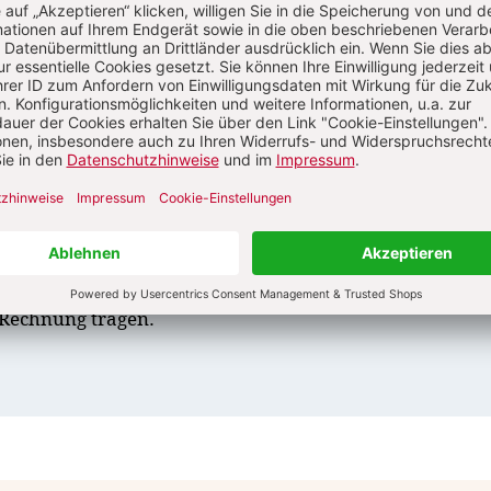
Brot näher. Niemand würde zwischen diesen Wörtern ei
uch die Wörter „ich bin …“ bilden eine enge Beziehung
 und sollten nicht durch eine kurze Pause getrennt we
lich wichtiges Wort hervorzuheben. Pausen haben also 
eben einem Gedanken Raum. Einem Musikstück, bei dem
aum klingt, folgt ein spannungsgeladener Moment bis zu
ird bestätigen, dass eine solche Pause kein Vakuum ist; 
er einfach „nichts“ geschieht. Demnach muss der letzte 
mer „im Raum stehen“ und verklingen, bevor mit dem
digen Gottes“ und dem Impulsruf der Gemeinde der Ra
lossen wird. Pausen sitzen nur dann richtig, wenn sie 
 Rechnung tragen.