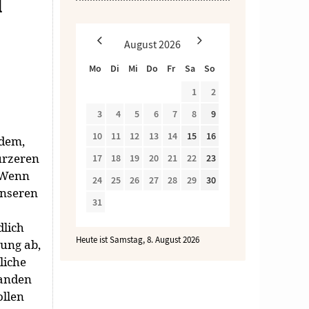
l
August
2026
Mo
Di
Mi
Do
Fr
Sa
So
1
2
3
4
5
6
7
8
9
10
11
12
13
14
15
16
hdem,
ürzeren
17
18
19
20
21
22
23
 Wenn
24
25
26
27
28
29
30
unseren
31
dlich
Heute ist Samstag, 8. August 2026
ung ab,
liche
tanden
ollen