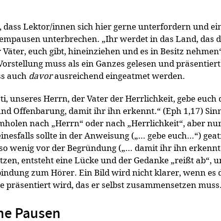
, dass Lektor/innen sich hier gerne unterfordern und ei
mpausen unterbrechen. „Ihr werdet in das Land, das d
r Väter, euch gibt, hineinziehen und es in Besitz nehmen
e Vorstellung muss als ein Ganzes gelesen und präsentiert
ss auch
davor
ausreichend eingeatmet werden.
ti, unseres Herrn, der Vater der Herrlichkeit, gebe euch
und Offenbarung, damit ihr ihn erkennt.“ (Eph 1,17) Sinn
emholen nach „Herrn“ oder nach „Herrlichkeit“, aber nu
einesfalls sollte in der Anweisung („… gebe euch…“) gea
o wenig vor der Begründung („… damit ihr ihn erkennt.
zen, entsteht eine Lücke und der Gedanke „reißt ab“, 
bindung zum Hörer. Ein Bild wird nicht klarer, wenn es
le präsentiert wird, das er selbst zusammensetzen muss
he Pausen