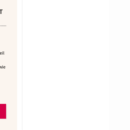
T
eil
wie