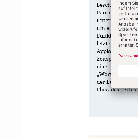
beschreibt das 
Pause machen. A
untereinander ab
um ein vermeint
Funktion: Sie g
letzte Ton im R
Applaus. Jeder w
Zeitspanne, in d
einer Lesung im
„Wort des leben
der Lesung gesch
Fluss des Textes