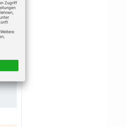
ne
rden,
eine
 der
m
eine
Satz
hmen
dem