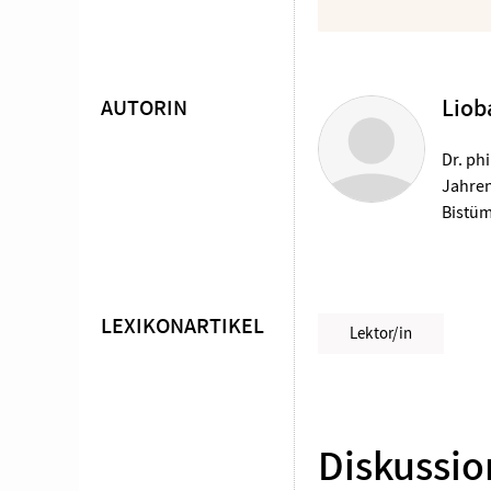
AUTORIN
Liob
Überschrift
Artikel-
Dr. phi
Jahren
Infos
Bistüm
LEXIKONARTIKEL
Lektor/in
Diskussio