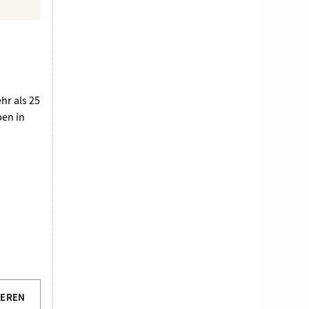
hr als 25
pen in
IEREN