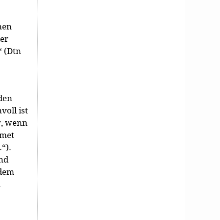
nen
er
“ (Dtn
 den
voll ist
r, wenn
tmet
“).
und
 dem
.