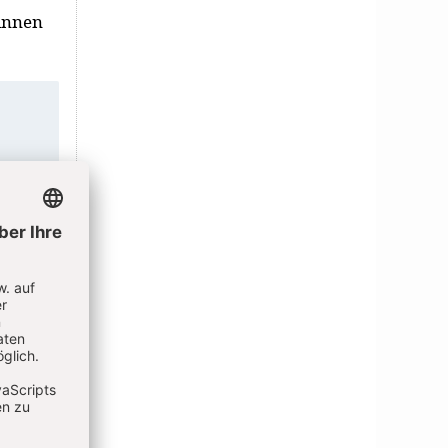
/innen
hren
ut
ext
 die
t“
g“