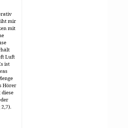
rativ
iht mir
ken mit
me
use
rhält
ft Luft
 ist
twas
 Menge
s Hörer
 diese
eder
 2,7).