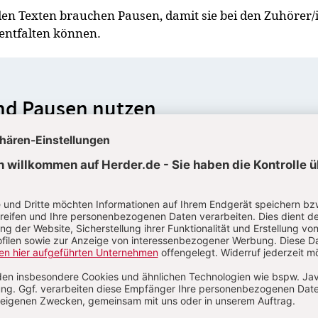
n den Texten brauchen Pausen, damit sie bei den Zuhörer
 entfalten können.
d Pausen nutzen
der richtigen Stelle gesetzt werden, müssen Lektoren i
. Ein erstes Lesen dient dazu, sich mit dem Inhalt vertra
inem weiteren Lesedurchgang werden innere
rfasst. Atem holen setzt voraus, dass der Leser den T
und einen Gedanken oder eine Phrase überblicken kann.
 auch der Satzbau Hinweise auf die Phrasierung: Je enger
n Wörtern ist, desto störanfälliger ist sie.
? Ein einfaches Beispiel wie: „Ich bin das lebendige Bro
„das“ verweist auf das Hauptwort, das Adjektiv „lebendi