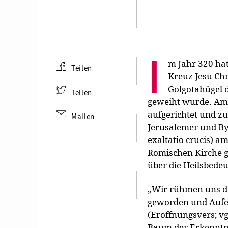
I
m Jahr 320 hat
Teilen
Kreuz Jesu Chr
Golgotahügel 
Teilen
geweiht wurde. Am 
aufgerichtet und zu
Mailen
Jerusalemer und By
exaltatio crucis) a
Römischen Kirche ge
über die Heilsbedeu
„Wir rühmen uns des
geworden und Aufer
(Eröffnungsvers; v
Baum der Erkenntni