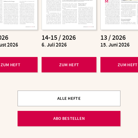
026
14-15 / 2026
13 / 2026
ust 2026
:
6. Juli 2026
:
15. Juni 2026
ZUM HEFT
ZUM HEFT
ZUM HEFT
ALLE HEFTE
ABO BESTELLEN