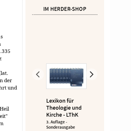
IM HERDER-SHOP
as
m
9.335
z
lat.
in der
hrt und
Lexikon für
Theologie und
Heil
Kirche - LThK
eit"
3. Auflage -
om
-
Sonderausgabe