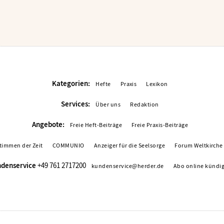
Kategorien:
Hefte
Praxis
Lexikon
Services:
Über uns
Redaktion
Angebote:
Freie Heft-Beiträge
Freie Praxis-Beiträge
timmen der Zeit
COMMUNIO
Anzeiger für die Seelsorge
Forum Weltkirche
denservice
+49 761 2717200
kundenservice@herder.de
Abo online kündi