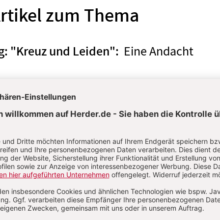
Artikel zum Thema
Eine Andacht
: "Kreuz und Leiden"
:
25: 1. September 2025
S. 201-202
Gottesdienstvorbereitung
Eine Wort-Gottes-Feier zum F
lig Kreuze“
:
g
Von Jörg Müller