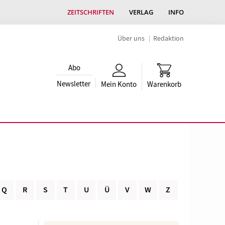
ZEITSCHRIFTEN
VERLAG
INFO
Über uns
Redaktion
Abo
Newsletter
Mein Konto
Warenkorb
Q
R
S
T
U
Ü
V
W
Z