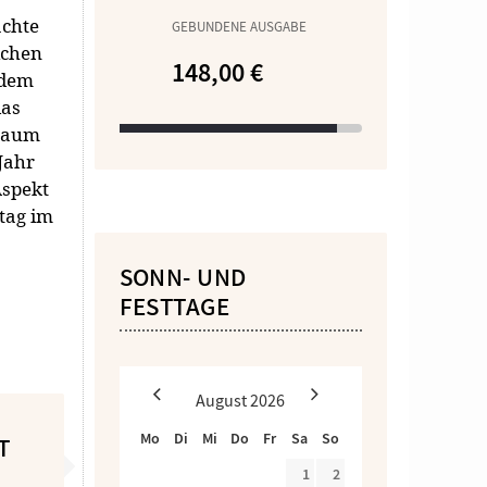
achte
GEBUNDENE AUSGABE
ichen
148,00 €
 dem
das
 Baum
Jahr
Aspekt
tag im
SONN- UND
FESTTAGE
August
2026
Mo
Di
Mi
Do
Fr
Sa
So
T
1
2