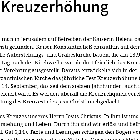
Kreuzerhöhung
 man in Jerusalem auf Betreiben der Kaiserin Helena d
isti gefunden. Kaiser Konstantin ließ daraufhin auf de
die Auferstehungs- und Grabeskirche bauen, die am 13.
Tag nach der Kirchweihe wurde dort feierlich das Kreu
r Verehrung ausgestellt. Daraus entwickelte sich in der
Zurück
zantinischen Kirche das jährliche Fest Kreuzerhöhung (
m 14. September, das seit dem siebten Jahrhundert auch 
feiert wird. Es werden überall die Kreuzreliquien vere
tung des Kreuzestodes Jesu Christi nachgedacht:
 Kreuzes unseres Herrn Jesus Christus. In ihm ist uns 
stehung und Leben. Durch ihn sind wir erlöst und befr
gl. Gal 6,14). Texte und Lesungen schlagen den Bogen v
s im Paradies über die am Stab des Mose aufgerichtete