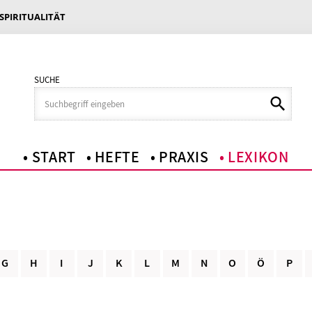
 SPIRITUALITÄT
SUCHE
START
HEFTE
PRAXIS
LEXIKON
G
H
I
J
K
L
M
N
O
Ö
P