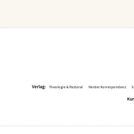
Verlag:
Theologie & Pastoral
Herder Korrespondenz
S
Kun