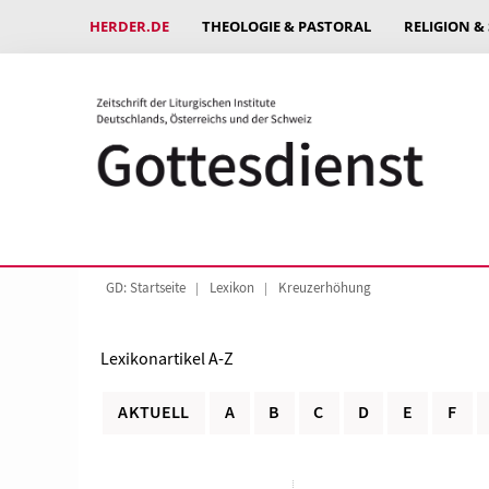
HERDER.DE
THEOLOGIE & PASTORAL
RELIGION &
GD: Startseite
Lexikon
Kreuzerhöhung
Lexikonartikel A-Z
AKTUELL
A
B
C
D
E
F