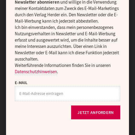
Newsletter abonnieren
und willige in die Verwendung
meiner Kontaktdaten zum Zweck des E-Mail-Marketings
Ja, ich möchte den kostenlosen Gottesdienst-Newsletter
durch den Verlag Herder ein. Den Newsletter oder die E-
abonnieren
und willige in die Verwendung meiner Kontaktdaten
Mail-Werbung kann ich jederzeit abbestellen.
zum Zweck des E-Mail-Marketings durch den Verlag Herder ein.
Ich bin einverstanden, dass mein personenbezogenes
Den Newsletter oder die E-Mail-Werbung kann ich jederzeit
Nutzungsverhalten in Newsletter und E-Mail-Werbung
abbestellen.
erfasst und ausgewertet wird, um die Inhalte besser auf
Ich bin einverstanden, dass mein personenbezogenes
meine Interessen auszurichten. Über einen Link in
Nutzungsverhalten in Newsletter und E-Mail-Werbung erfasst und
Newsletter oder E-Mail kann ich diese Funktion jederzeit
ausgewertet wird, um die Inhalte besser auf meine Interessen
ausschalten.
auszurichten. Über einen Link in Newsletter oder E-Mail kann ich
Weiterführende Informationen finden Sie in unseren
diese Funktion jederzeit ausschalten.
Datenschutzhinweisen
.
Weiterführende Informationen finden Sie in unseren
Datenschutzhinweisen
.
E-MAIL
E-MAIL
JETZT ANFORDERN
JETZT ANMELDEN