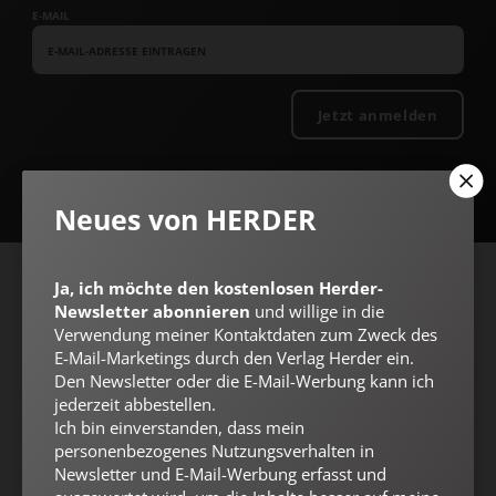
E-MAIL
Jetzt anmelden
Neues von HERDER
Ja, ich möchte den kostenlosen Herder-
AGB und Widerrufsbelehrung
Datenschutz
Barrierefreiheit
Newsletter abonnieren
und willige in die
Impressum
Verwendung meiner Kontaktdaten zum Zweck des
E-Mail-Marketings durch den Verlag Herder ein.
Den Newsletter oder die E-Mail-Werbung kann ich
jederzeit abbestellen.
Vertrag widerrufen
Abo online kündigen
Ich bin einverstanden, dass mein
personenbezogenes Nutzungsverhalten in
Newsletter und E-Mail-Werbung erfasst und