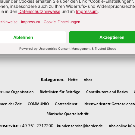
Abo bestellen
Kategorien:
Hefte
Abos
er und Organisation
Richtlinien für Beiträge
Contributors and Basics
men der Zeit
COMMUNIO
Gottesdienst
Ideenwerkstatt Gottesdienst
Römische Quartalschrift
nservice
+49 761 2717200
kundenservice@herder.de
Abo online kü