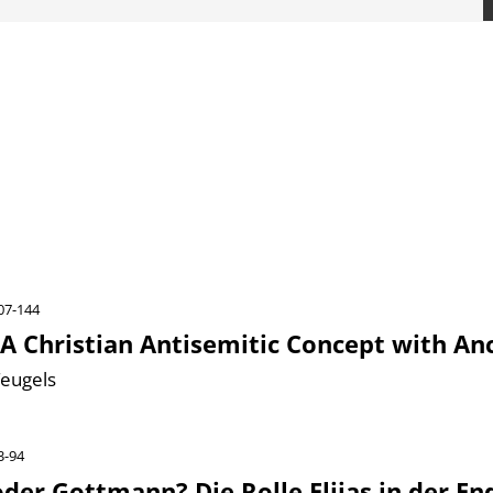
107-144
A Christian Antisemitic Concept with An
Teugels
3-94
er Gottmann? Die Rolle Elijas in der En