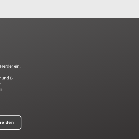
Herder ein.
 und E-
n
it
melden