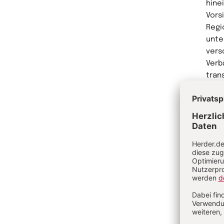
hinei
Vors
Regi
unte
vers
Verb
tran
gege
imme
Me
He
Peter
früh
Unte
Outp