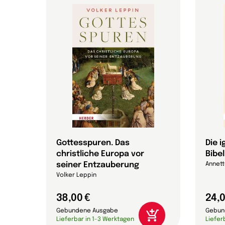
 die
Gottesspuren. Das
Die 
christliche Europa vor
Bibel
che
seiner Entzauberung
Annett
on
Volker Leppin
38,00 €
24,0
Gebundene Ausgabe
Gebun
Lieferbar in 1-3 Werktagen
Liefer