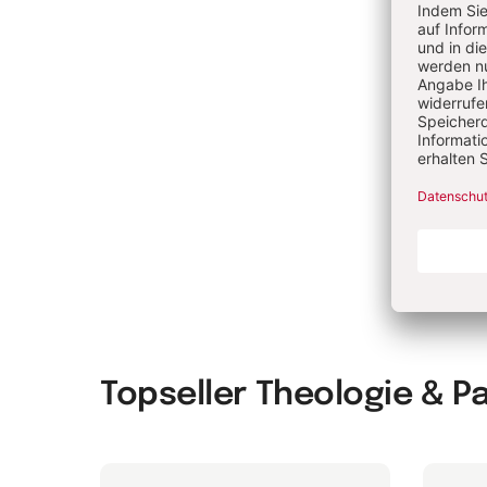
jetz
Unte
Führ
beru
Ehre
in d
toxi
Me
Topseller Theologie & P