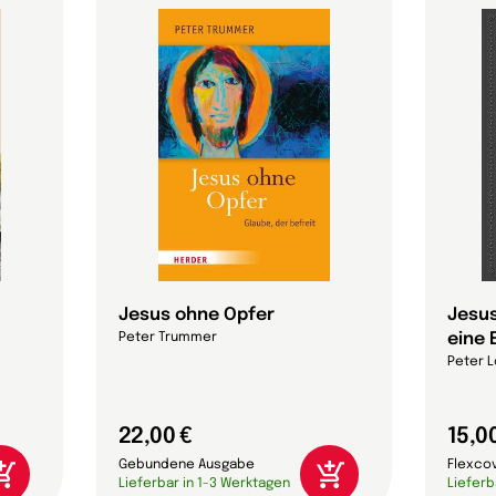
Jesus ohne Opfer
Jesus
eine 
Peter Trummer
Peter L
22,00 €
15,0
Gebundene Ausgabe
Flexco
Lieferbar in 1-3 Werktagen
Lieferb