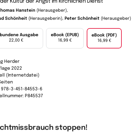
der Kultur der Angst im kirchlichen Dienst
Thomas Hanstein
(Herausgeber),
rud Schönheit
(Herausgeberin),
Peter Schönheit
(Herausgeber)
bundene Ausgabe
eBook (EPUB)
eBook (PDF)
22,00 €
16,99 €
16,99 €
ag Herder
uflage 2022
ell (Internetdatei)
Seiten
: 978-3-451-84553-6
ellnummer: P845537
chtmissbrauch stoppen!