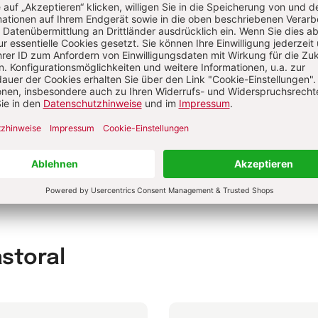
t Outplacementberater und
rnehmer, hat als Coach ca. 200
ungskräfte – auch kirchliche – in der
flichen Neuorientierung begleitet.
Peter Schönheit
namtlich hat er sich an vielen Stellen
er Kirche engagiert und dabei auch
sche Führungskultur erlebt.
hr von Peter Schönheit
astoral