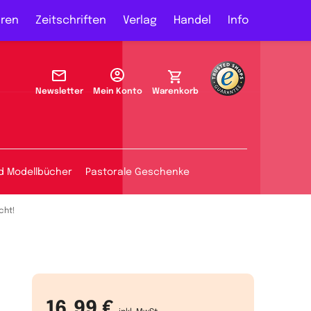
ren
Zeitschriften
Verlag
Handel
Info
Newsletter
Mein Konto
Warenkorb
d Modellbücher
Pastorale Geschenke
cht!
16,99 €