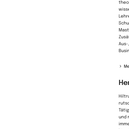
theol
wiss
Lehr
Schu
Mast
Zusa
Aus-
Busi
Me
He
Hiltr
ruts
Täti
und 
imme