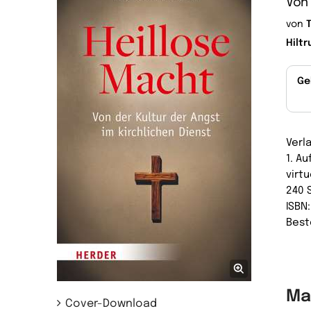
Von 
von
Hilt
Ge
Verl
1. A
virtu
240 
ISBN
Best
Ma
Cover-Download