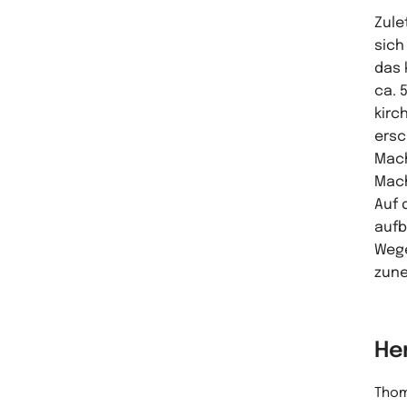
Zule
sich
das 
ca. 
kirc
ersc
Mach
Mach
Auf 
aufb
Wege
zune
He
Thoma