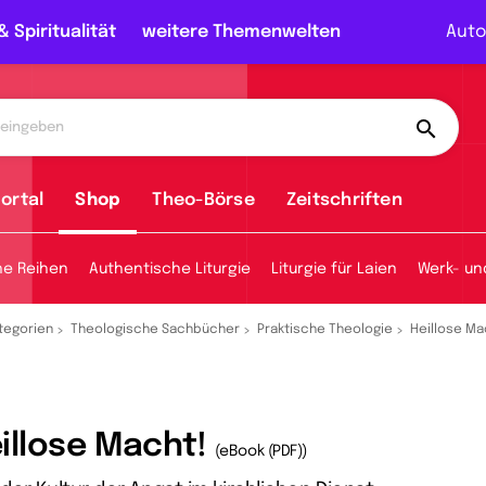
& Spiritualität
weitere Themenwelten
Auto
ortal
Shop
Theo-Börse
Zeitschriften
he Reihen
Authentische Liturgie
Liturgie für Laien
Werk- un
tegorien
Theologische Sachbücher
Praktische Theologie
Heillose Ma
illose Macht!
(eBook (PDF))