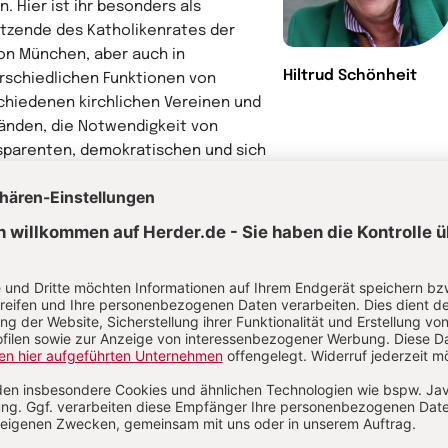
n. Hier ist ihr besonders als
itzende des Katholikenrates der
on München, aber auch in
Hiltrud Schönheit
rschiedlichen Funktionen von
chiedenen kirchlichen Vereinen und
änden, die Notwendigkeit von
sparenten, demokratischen und sich
nseitig kontrollierenden Strukturen
r bewusster geworden.
hr von Hiltrud Schönheit
rausgeber
 Schönheit, geb. 1958, Dipl. Kfm.,
er Controller, Bänker und
rnehmensberater, nach eigenen
lacementerfahrungen als Coachee