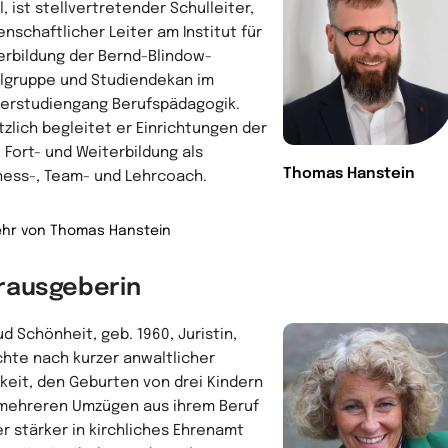
, ist stellvertretender Schulleiter,
enschaftlicher Leiter am Institut für
erbildung der Bernd-Blindow-
lgruppe und Studiendekan im
erstudiengang Berufspädagogik.
̈tzlich begleitet er Einrichtungen der
, Fort- und Weiterbildung als
Thomas Hanstein
ness-, Team- und Lehrcoach.
hr von Thomas Hanstein
rausgeberin
ud Schönheit, geb. 1960, Juristin,
chte nach kurzer anwaltlicher
gkeit, den Geburten von drei Kindern
mehreren Umzügen aus ihrem Beruf
r stärker in kirchliches Ehrenamt