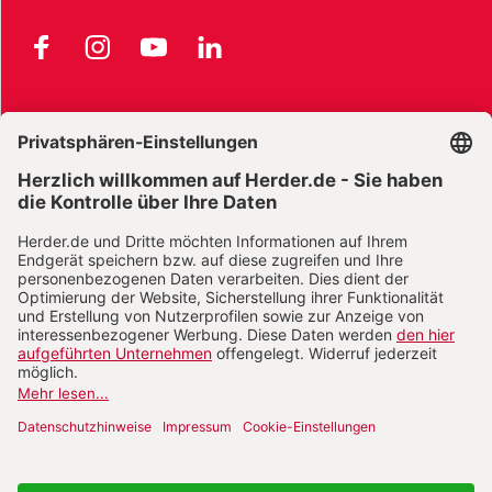
Facebook
Instagram
YouTube
LinkedIn
AGB und Widerrufsbelehrung
Widerrufsbelehrung Bücher
Widerrufsbelehrung E-Books
Widerrufsbelehrung Zeitschriften
Datenschutz
Datenschutz Social Media
Barrierefreiheit
Impressum
Vertrag widerrufen
Abo online kündigen