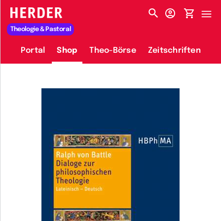
HERDER-MENÜ
Theologie & Pastoral
Portal
Shop
Theo-Börse
Zeitschriften