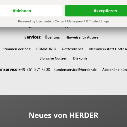
Kategorien:
Hefte
Supplementbände
Abos
Services:
Über uns
Hinweise für Autoren
Stimmen der Zeit
COMMUNIO
Gottesdienst
Ideenwerkstatt Gottes
Biblische Notizen
Diakonia
nservice
+49 761 2717200
kundenservice@herder.de
Abo online kü
Neues von HERDER