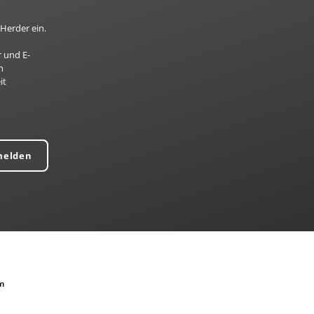
Herder ein.
 und E-
n
it
melden
m