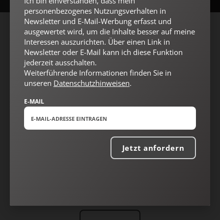
Ich bin einverstanden, dass mein
personenbezogenes Nutzungsverhalten in
Newsletter und E-Mail-Werbung erfasst und
ausgewertet wird, um die Inhalte besser auf meine
AGB und Widerrufsbelehrung
Datenschutz
Barrierefreiheit
Interessen auszurichten. Über einen Link in
Impressum
Newsletter oder E-Mail kann ich diese Funktion
jederzeit ausschalten.
Weiterführende Informationen finden Sie in
unseren
Datenschutzhinweisen
.
Vertrag widerrufen
Abo online kündigen
E-MAIL
Jetzt anfordern