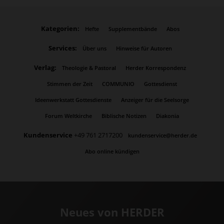
Kategorien:
Hefte
Supplementbände
Abos
Services:
Über uns
Hinweise für Autoren
Verlag:
Theologie & Pastoral
Herder Korrespondenz
Stimmen der Zeit
COMMUNIO
Gottesdienst
Ideenwerkstatt Gottesdienste
Anzeiger für die Seelsorge
Forum Weltkirche
Biblische Notizen
Diakonia
Kundenservice
+49 761 2717200
kundenservice@herder.de
Abo online kündigen
Neues von HERDER