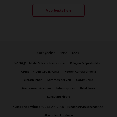
Abo bestellen
Kategorien:
Hefte
Abos
Verlag:
Media Sales Lebensspuren
Religion & Spiritualität
CHRIST IN DER GEGENWART
Herder Korrespondenz
einfach leben
Stimmen der Zeit
COMMUNIO
Gemeinsam Glauben
Lebensspuren
Bibel lesen
kunst und kirche
Kundenservice
+49 761 2717200
kundenservice@herder.de
Abo online kündigen