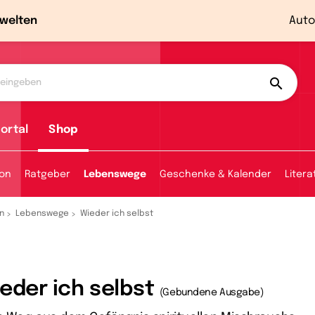
welten
Auto
ortal
Shop
ion
Ratgeber
Lebenswege
Geschenke & Kalender
Litera
n
Lebenswege
Wieder ich selbst
eder ich selbst
(Gebundene Ausgabe)