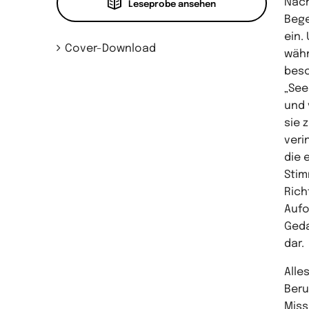
Nach
Leseprobe ansehen
Bege
ein.
Cover-Download
wähn
beso
„See
und 
sie 
veri
die 
Stim
Rich
Aufo
Geda
dar.
Alle
Beru
Miss