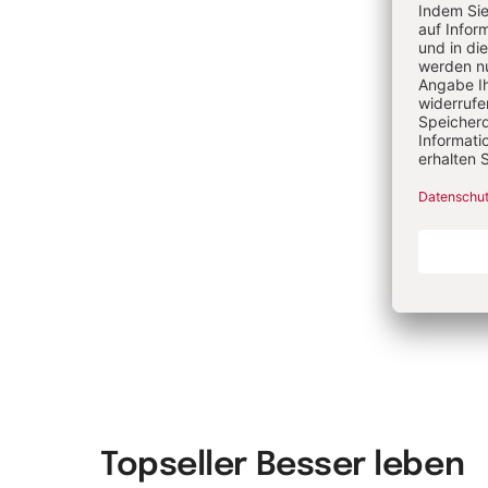
Au
Birgi
Sozi
Psyc
Mitg
in de
ihre
Betr
Me
Topseller Besser leben