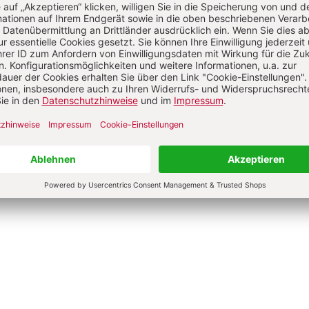
tor/in
t Abele, geb. 1972, ist
alpädagogin und Heilpraktikerin für
hotherapie. Von 1992-2016 war sie
lied einer geistlichen Gemeinschaft,
r sie spirituell missbraucht wurde. In
r eigenen Praxis begleitet sie heute
offene von geistlichem Missbrauch.
Birgit Abele
hr von Birgit Abele