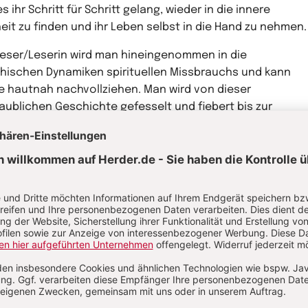
es ihr Schritt für Schritt gelang, wieder in die innere
heit zu finden und ihr Leben selbst in die Hand zu nehmen.
Leser/Leserin wird man hineingenommen in die
hischen Dynamiken spirituellen Missbrauchs und kann
e hautnah nachvollziehen. Man wird von dieser
aublichen Geschichte gefesselt und fiebert bis zur
ten Seite mit der Autorin mit. Überaus eindrücklich macht
Buch sichtbar, wie spiritueller Missbrauch funktioniert un
er sich auf Betroffene auswirken kann. Das Zeugnis diese
ken, beeindruckenden Frau ist eine Ermutigung für alle
offenen und ein nachdrücklicher Appell an alle in der
tlichen Begleitung Tätigen, sich ihrer Verantwortung
sst zu sein.
einem Nachwort von
Barbara Haslbeck