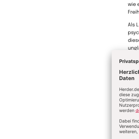
wie 
Frei
Als 
psyc
dies
ungl
letz
das 
wie 
star
Betr
geis
bewu
Mit 