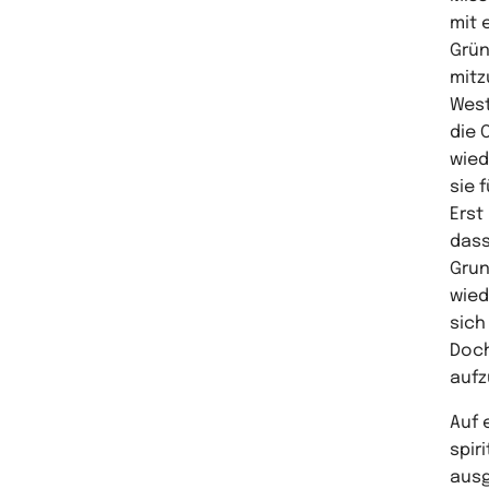
mit 
Grün
mitz
West
die 
wied
sie 
Erst
dass
Grun
wied
sich
Doch
aufz
Auf 
spir
ausg