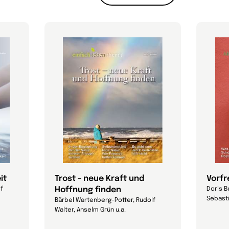
it
Trost - neue Kraft und
Vorf
Hoffnung finden
lf
Doris B
Sebasti
Bärbel Wartenberg-Potter, Rudolf
Walter, Anselm Grün u.a.