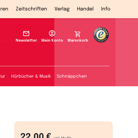
ren
Zeitschriften
Verlag
Handel
Info
Newsletter
Mein Konto
Warenkorb
tur
Hörbücher & Musik
Schnäppchen
22,00 €