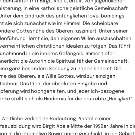
 dem Abitur tritt Birgit Abele, erfüllt von jugendlicher
isterung, in eine katholische geistliche Gemeinschaft
 Unter dem Eindruck des anfänglichen love-bombings
t sie sich zunächst wie im Himmel. Die scheinbare
ndere Gottesnähe des Oberen fasziniert. Unter seiner
lenführung“ lernt sie, den eigenen Willen auszuschalten
vermeintlichen christlichen Idealen zu folgen. Das führt
zunehmend in ein inneres Gefängnis. Immer tiefer
nnerlicht die Autorin die Spiritualität der Gemeinschaft,
eine ganz besondere Sendung zu haben scheint. Die
me des Oberen, als Wille Gottes, wird zur einzigen
tschnur. Das Ideal der absoluten Hingabe und
pferung wird hochgehalten, und jeder ich-bezogene
nke stellt sich als Hindernis für die erstrebte „Heiligkeit“
s Weltliche verliert an Bedeutung. Anstelle einer
fsausbildung wird Birgit Abele Mitte der 1990er Jahre in di
ion in die ehemalige Sowjetunion geschickt, in ein Gebiet