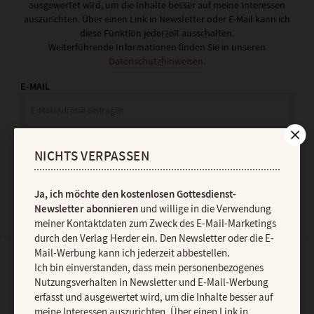
ausgewertet wird, um die Inhalte besser auf meine Interessen
auszurichten. Über einen Link in Newsletter oder E-Mail kann ich
diese Funktion jederzeit ausschalten.
Weiterführende Informationen finden Sie in unseren
Datenschutzhinweisen
.
E-MAIL
JETZT ANMELDEN
NICHTS VERPASSEN
Ja, ich möchte den kostenlosen Gottesdienst-
Newsletter abonnieren
und willige in die Verwendung
meiner Kontaktdaten zum Zweck des E-Mail-Marketings
durch den Verlag Herder ein. Den Newsletter oder die E-
Mail-Werbung kann ich jederzeit abbestellen.
Ich bin einverstanden, dass mein personenbezogenes
AGB und Widerrufsbelehrung
Datenschutz
Barrierefreiheit
Nutzungsverhalten in Newsletter und E-Mail-Werbung
Impressum
erfasst und ausgewertet wird, um die Inhalte besser auf
meine Interessen auszurichten. Über einen Link in