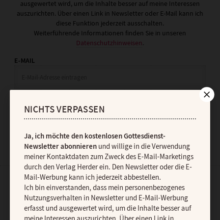
ausgewertet wird, um die Inhalte besser auf meine Interessen
auszurichten. Über einen Link in Newsletter oder E-Mail kann ich
diese Funktion jederzeit ausschalten.
Weiterführende Informationen finden Sie in unseren
Datenschutzhinweisen
.
E-MAIL
JETZT ANMELDEN
NICHTS VERPASSEN
Ja, ich möchte den kostenlosen Gottesdienst-
Newsletter abonnieren
und willige in die Verwendung
meiner Kontaktdaten zum Zweck des E-Mail-Marketings
durch den Verlag Herder ein. Den Newsletter oder die E-
Mail-Werbung kann ich jederzeit abbestellen.
Ich bin einverstanden, dass mein personenbezogenes
AGB und Widerrufsbelehrung
Datenschutz
Barrierefreiheit
Nutzungsverhalten in Newsletter und E-Mail-Werbung
Impressum
erfasst und ausgewertet wird, um die Inhalte besser auf
meine Interessen auszurichten. Über einen Link in