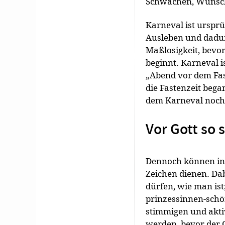
Schwä­chen, Wüns
Karneval ist ursprün
Ausleben und dadur
Maßlosigkeit, bevor
beginnt. Karneval is
„Abend vor dem Fas
die Fastenzeit bega
dem Karneval noch 
Vor Gott so s
Dennoch können in 
Zeichen dienen. Dab
dürfen, wie man is
prinzessinnen-schön
stimmigen und akti
werden, bevor der 