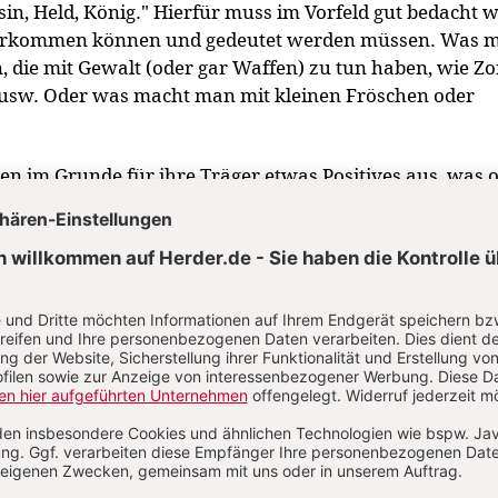
sin, Held, König." Hierfür muss im Vorfeld gut bedacht 
orkommen können und gedeutet werden müssen. Was 
n, die mit Gewalt (oder gar Waffen) zu tun haben, wie Zo
usw. Oder was macht man mit kleinen Fröschen oder
en im Grunde für ihre Träger etwas Positives aus, was 
n: stark, schön, anderen helfen, für Schwache kämpfen
rill sein, einmal wichtig sein und im Mittelpunkt stehen
Mensch ganz wichtig. Gott macht uns groß, stark, schön 
fttext: Lk 15,3-6 „Das Gleichnis vom verlorenen Schaf" (
 Nr. 109; Vers-Auswahl!).