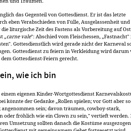
chen und Träumen.
glich das Gegenteil von Gottesdienst. Er ist das letzte
ch eben Verabschieden von Fülle, Ausgelassenheit und
 die liturgische Zeit des Fastens als Vorbereitung auf Os
t „
carne vale
": Abschied vom Fleischessen, „Fastnacht" 
ten". Gottesdienstlich wird gerade nicht der Karneval 
ngen. Gottesdienst zu feiern in Verkleidung wird darum
dem Gottesdienst-Feiern gerecht.
ein, wie ich bin
einem eigenen Kinder-Wortgottesdienst Karnevalskost
ei könnte der Gedanke „Rollen spielen; vor Gott aber so
t; angenommen sein; davon träumen, cowboy-stark,
 oder fröhlich wie ein Clown zu sein," vertieft werden.
ven Umsetzung sollten danach die Kostüme ausgezogen
Gottesdienst mit gemeinsamem Gebet fortgesetzt wird.