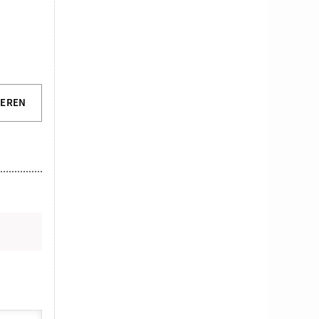
IEREN
N