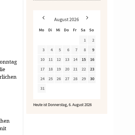
August
2026
Mo
Di
Mi
Do
Fr
Sa
So
1
2
3
4
5
6
7
8
9
10
11
12
13
14
15
16
Sonntag
die
17
18
19
20
21
22
23
rlichen
24
25
26
27
28
29
30
31
Heute ist Donnerstag, 6. August 2026
chen
mit