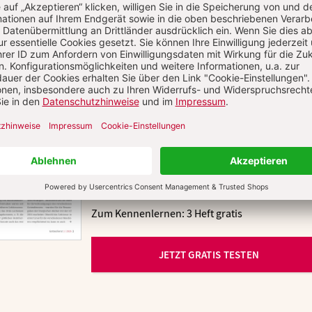
DIE ZEITSCHRIFT GOTTESDIENS
IM ABO
Unsere Zeitschrift bietet Ihnen Beiträge zu
Grundfragen und neuen Entwicklungen im
Bereich gottesdienstlicher Feiern, einen Praxist
mit erprobten Textvorlagen und konkreten
Modellen für den katholischen Gottesdienst so
Hinweise auf aktuelle Vorgänge, Ereignisse und
Tagungen.
Zum Kennenlernen: 3 Heft gratis
JETZT GRATIS TESTEN