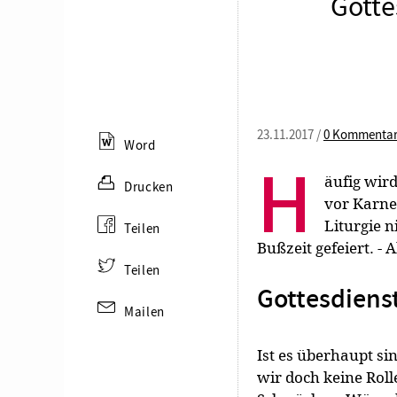
Gotte
23.11.2017 /
0 Kommenta
Word
H
äufig wir
Drucken
vor Karne
Liturgie n
Teilen
Bußzeit gefeiert. -
Teilen
Gottesdiens
Mailen
Ist es überhaupt si
wir doch keine Rolle