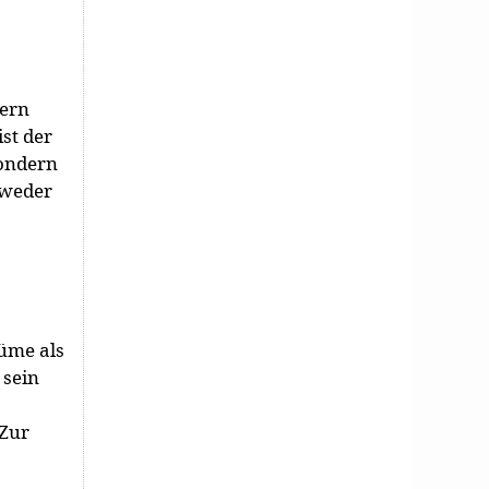
tern
ist der
sondern
 weder
üme als
 sein
 Zur