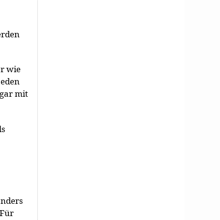
erden
r wie
jeden
ogar mit
ls
anders
 Für