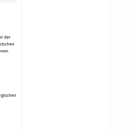
er der
eutschen
ionen
urgischen