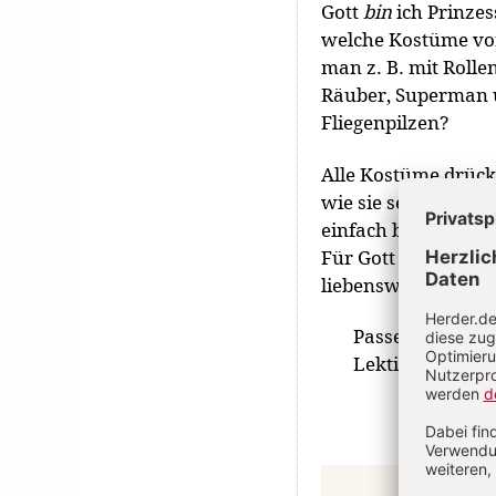
Gott
bin
ich Prinzes
welche Kostüme v
man z. B. mit Rolle
Räuber, Superman 
Fliegenpilzen?
Alle Kostüme drück
wie sie sein möchte
einfach bunt und sch
Für Gott ist jeder 
liebenswert.
Passender Schri
Lektionar Bd.1,