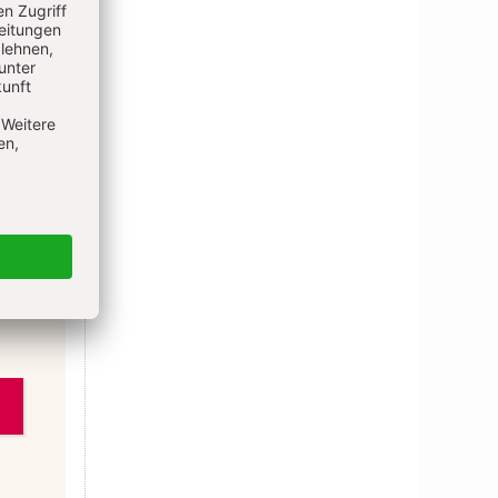
T
eil
wie