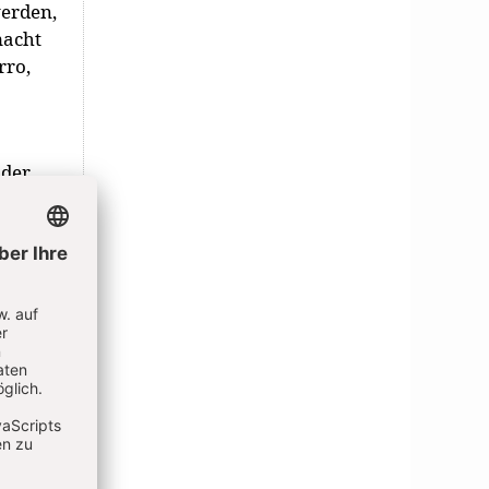
werden,
macht
rro,
oder
 oder
. Fazit:
und
Kinder-