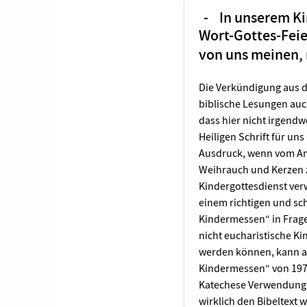
In unserem Kin
Wort-Gottes-Feie
von uns meinen, 
Die Verkündigung aus de
biblische Lesungen auch
dass hier nicht irgend
Heiligen Schrift für un
Ausdruck, wenn vom Am
Weihrauch und Kerzen z
Kindergottesdienst verw
einem richtigen und sc
Kindermessen“ in Frage. 
nicht eucharistische Ki
werden können, kann au
Kindermessen“ von 197
Katechese Verwendung fi
wirklich den Bibeltext 