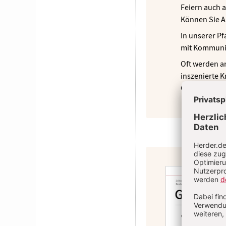
Feiern auch a
Können Sie A
In unserer Pf
mit Kommunio
Oft werden a
inszenierte K
Gottesdienst 