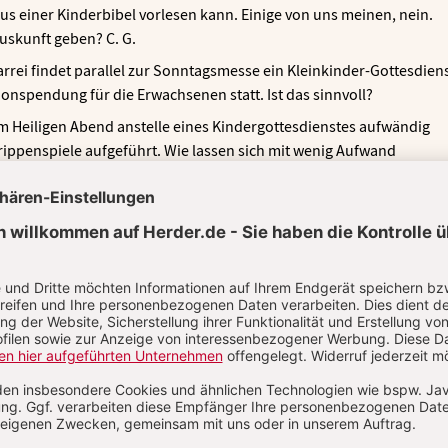
us einer Kinderbibel vorlesen kann. Einige von uns meinen, nein.
uskunft geben? C. G.
arrei findet parallel zur Sonntagsmesse ein Kleinkinder-Gottesdien
nspendung für die Erwachsenen statt. Ist das sinnvoll?
m Heiligen Abend anstelle eines Kindergottesdienstes aufwändig
rippenspiele aufgeführt. Wie lassen sich mit wenig Aufwand
und Krippenspiel verbinden? I. B.
DIE ZEITSCHRIFT GOTTESDIENS
IM ABO
Unsere Zeitschrift bietet Ihnen Beiträge zu