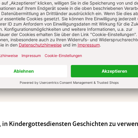
Grundfragen und neuen Entwicklungen im
Bereich gottesdienstlicher Feiern, einen Praxist
mit erprobten Textvorlagen und konkreten
Modellen für den katholischen Gottesdienst so
Hinweise auf aktuelle Vorgänge, Ereignisse und
Tagungen.
Zum Kennenlernen: 3 Heft gratis
JETZT GRATIS TESTEN
ll, in Kindergottesdiensten Geschichten zu verwe