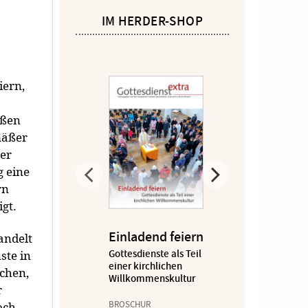
IM HERDER-SHOP
iern,
eßen
mäßer
er
g eine
rn
gt.
Einladend feiern
andelt
ste in
Gottesdienste als Teil
-
einer kirchlichen
chen,
Willkommenskultur
r
BROSCHUR
och,