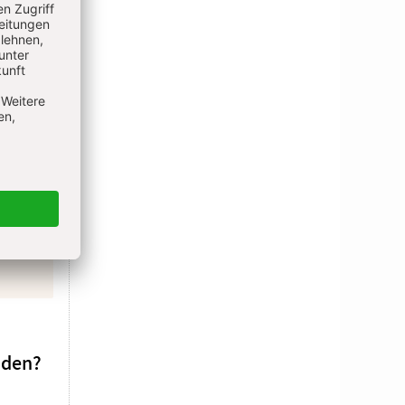
eil
wie
nden?