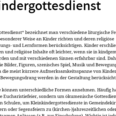
indergottesdienst
ottesdienst
“
bezeichnet man verschiedene liturgische Fe
 besonderer Weise an Kinder richten und deren religiöse
gs- und Lernformen berücksichtigen. Kinder erschli
en und religiöse Inhalte oft leichter, wenn sie in kindge
rden und mit verschiedenen Sinnen erfahrbar sind. Dah
Zurück
e Bilder, Figuren, szenisches Spiel, Musik und Bewegun
ch die meist kürzere Aufmerksamkeitsspanne von Kinde
r Bewegungsdrang werden in der Gestaltung berücksichti
e können unterschiedliche Formen annehmen. Häufig h
ne Eucharistiefeier, sondern um ökumenische Gottesdien
in Schulen, um Kleinkindergottesdienste in Gemeindekir
rn oder Segensfeiern zu (kirchen-)jahreszeitlichen ode
samen Anlässen (z B. zur Einschulung). Wichtig ist jed