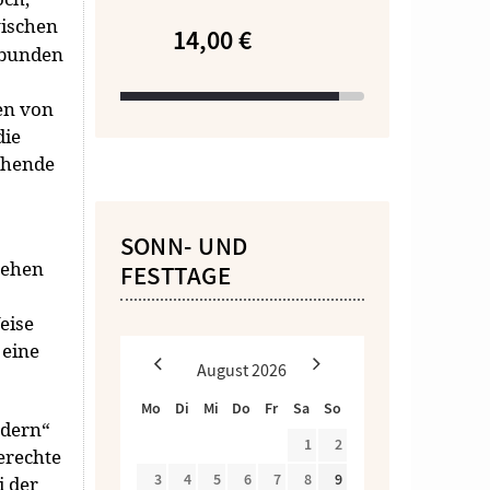
wischen
14,00 €
rbunden
en von
die
echende
SONN- UND
gehen
FESTTAGE
eise
 eine
August
2026
Mo
Di
Mi
Do
Fr
Sa
So
ndern
“
1
2
erechte
3
4
5
6
7
8
9
i der