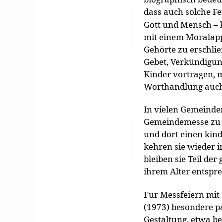
dass auch solche Fe
Gott und Mensch – 
mit einem Moralapp
Gehörte zu erschlie
Gebet, Verkündigun
Kinder vortragen, m
Worthandlung auch
In vielen Gemeinden
Gemeindemesse zu B
und dort einen kin
kehren sie wieder i
bleiben sie Teil de
ihrem Alter entspr
Für Messfeiern mit
(1973) besondere pa
Gestaltung, etwa be