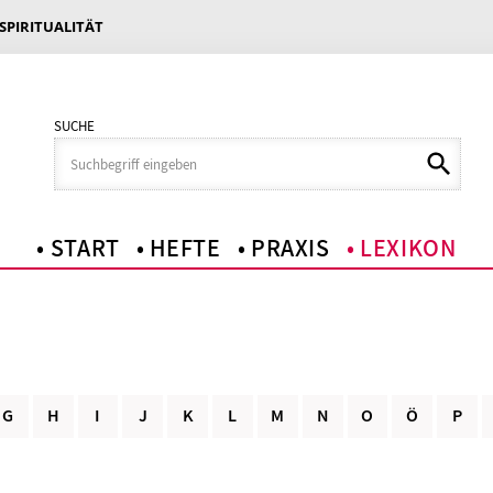
 SPIRITUALITÄT
SUCHE
START
HEFTE
PRAXIS
LEXIKON
G
H
I
J
K
L
M
N
O
Ö
P