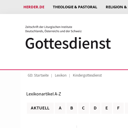
HERDER.DE
THEOLOGIE & PASTORAL
RELIGION &
GD: Startseite
Lexikon
Kindergottesdienst
Lexikonartikel A-Z
AKTUELL
A
B
C
D
E
F