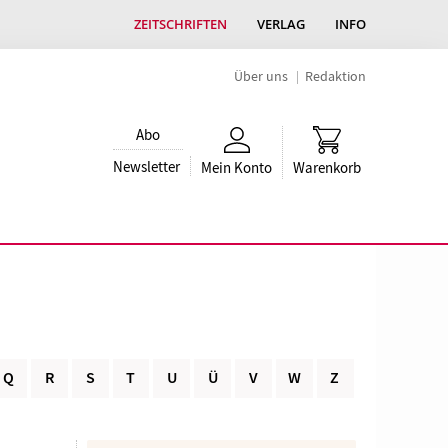
ZEITSCHRIFTEN
VERLAG
INFO
Über uns
Redaktion
Abo
Newsletter
Mein Konto
Warenkorb
Q
R
S
T
U
Ü
V
W
Z