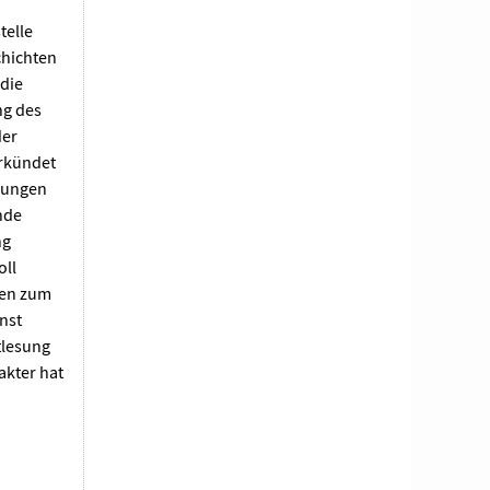
telle
chichten
 die
ng des
der
erkündet
igungen
nde
ng
oll
ben zum
nst
tlesung
akter hat