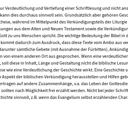
r Verdeutlichung und Vertiefung einer Schriftlesung und nicht ans
 kann dies durchaus sinnvoll sein. Grundsätzlich aber gehören Ges
chese, während im Mittelpunkt des Verkündigungsteils der Liturgie
 Lesungen aus dem Alten und Neuen Testament sowie die Verkündigu
ott zu uns Menschen spricht. Die wichtige Bedeutung der Bibel in 
rt kommt dadurch zum Ausdruck, dass diese Texte vom Ambo aus v
darunter sämtliche Gebete (mit Ausnahme der Fürbitten), Ankünd
n von einem anderen Ort aus gesprochen. Wenn eine verdeutliche
 soll diese in Inhalt, Länge und Gestaltung nicht die biblische Lesu
se wie eine Verdeutlichung der Geschichte wirkt. Eine Geschichte s
en Aspekt der biblischen Verkündigung herausstellen und Hilfen ge
ertragen auf andere Zusammenhänge, v.a. das Leben der Gottesdie
sollten nach Möglichkeit frei erzählt werden. Nicht bei jeder Schrif
schichte sinnvoll, z.B. wenn das Evangelium selbst erzählenden Char