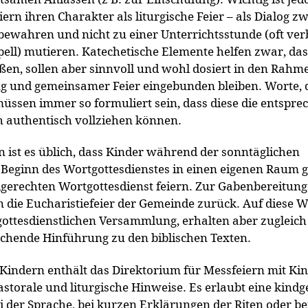
iern ihren Charakter als
liturgische Feier – als Dialog z
bewahren und nicht zu einer Unterrichtsstunde (oft ve
ell) mutieren. Katechetische Elemente helfen zwar, das
ßen, sollen aber sinnvoll und wohl dosiert in den Rahm
g und gemeinsamer Feier eingebunden bleiben. Worte, 
üssen immer so formuliert sein, dass diese die entspr
 authentisch vollziehen können.
 ist es üblich, dass Kinder während der sonntäglichen
eginn des Wortgottesdienstes in einen eigenen Raum 
dgerechten Wortgottesdienst feiern. Zur Gabenbereitung
n die Eucharistiefeier der Gemeinde zurück. Auf diese W
r gottesdienstlichen Versammlung, erhalten aber zugleich
echende Hinführung zu den biblischen Texten.
 Kindern enthält das Direktorium für Messfeiern mit Ki
storale und liturgische Hinweise. Es erlaubt eine kindg
i der Sprache, bei kurzen Erklärungen der Riten oder be