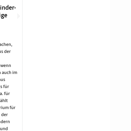
inder-
ige
machen,
us der
, wenn
n auch im
aus
s für
a. für
ählt
rium für
 der
ndern
 und