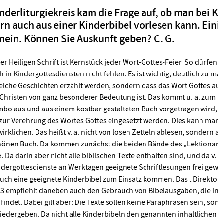
derliturgiekreis kam die Frage auf, ob man bei K
rn auch aus einer Kinderbibel vorlesen kann. Ein
nein. Können Sie Auskunft geben? C. G.
r Heiligen Schrift ist Kernstück jeder Wort-Gottes-Feier. So dürfen
 in Kindergottesdiensten nicht fehlen. Es ist wichtig, deutlich zu 
welche Geschichten erzählt werden, sondern dass das Wort Gottes a
s Christen von ganz besonderer Bedeutung ist. Das kommt u. a. zum
bo aus und aus einem kostbar gestalteten Buch vorgetragen wird
ur Verehrung des Wortes Gottes eingesetzt werden. Dies kann ma
irklichen. Das heißt v. a. nicht von losen Zetteln ablesen, sondern 
hönen Buch. Da kommen zunächst die beiden Bände des „Lektionar
Da darin aber nicht alle biblischen Texte enthalten sind, und da v. 
ndergottesdienste an Werktagen geeignete Schriftlesungen frei gew
ch eine geeignete Kinderbibel zum Einsatz kommen. Das „Direkto
3 empfiehlt daneben auch den Gebrauch von Bibelausgaben, die in
ndet. Dabei gilt aber: Die Texte sollen keine Paraphrasen sein, so
wiedergeben. Da nicht alle Kinderbibeln den genannten inhaltlichen