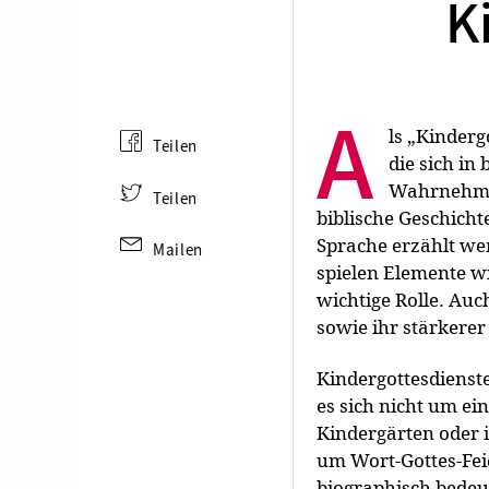
K
A
ls
„
Kinderg
Teilen
die sich in
Wahrnehmun
Teilen
biblische Geschicht
Sprache erzählt we
Mailen
spielen Elemente wi
wichtige Rolle. Au
sowie ihr stärkere
Kindergottesdienst
es sich nicht um ei
Kindergärten oder 
um Wort-Gottes-Feie
biographisch bedeut