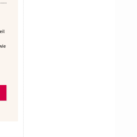
eil
wie