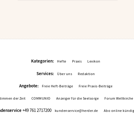
Kategorien:
Hefte
Praxis
Lexikon
Services:
Über uns
Redaktion
Angebote:
Freie Heft-Beiträge
Freie Praxis-Beiträge
timmen der Zeit
COMMUNIO
Anzeiger für die Seelsorge
Forum Weltkirche
denservice
+49 761 2717200
kundenservice@herder.de
Abo online kündi