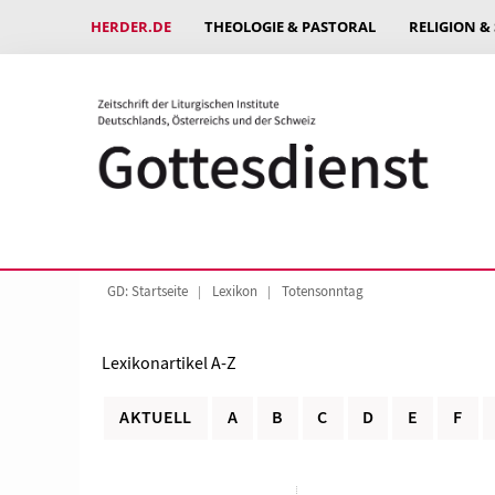
HERDER.DE
THEOLOGIE & PASTORAL
RELIGION &
GD: Startseite
Lexikon
Totensonntag
Lexikonartikel A-Z
AKTUELL
A
B
C
D
E
F