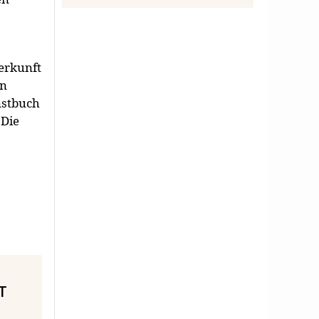
derkunft
en
nstbuch
 Die
T