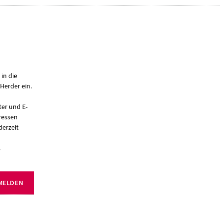
 in die
Herder ein.
er und E-
ressen
derzeit
.
MELDEN