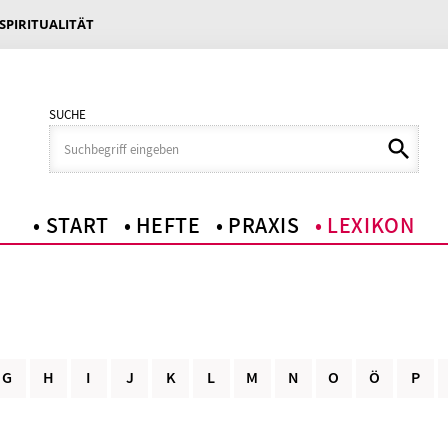
 SPIRITUALITÄT
SUCHE
START
HEFTE
PRAXIS
LEXIKON
G
H
I
J
K
L
M
N
O
Ö
P