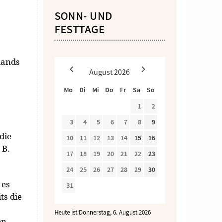
SONN- UND
FESTTAGE
lands
August
2026
Mo
Di
Mi
Do
Fr
Sa
So
1
2
3
4
5
6
7
8
9
die
10
11
12
13
14
15
16
 B.
17
18
19
20
21
22
23
24
25
26
27
28
29
30
 es
31
ts die
Heute ist Donnerstag, 6. August 2026
en