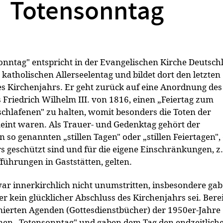
Totensonntag
onntag" entspricht in der Evangelischen Kirche Deutsch
katholischen Allerseelentag und bildet dort den letzten
s Kirchenjahrs. Er geht zurück auf eine Anordnung des
Friedrich Wilhelm III. von 1816, einen „Feiertag zum
chlafenen" zu halten, womit besonders die Toten der
meint waren. Als Trauer- und Gedenktag gehört der
 so genannten „stillen Tagen" oder „stillen Feiertagen", 
 geschützt sind und für die eigene Einschränkungen, z.
ührungen in Gaststätten, gelten.
ar innerkirchlich nicht unumstritten, insbesondere gab
er kein glücklicher Abschluss des Kirchenjahrs sei. Berei
nierten Agenden (Gottesdienstbücher) der 1950er-Jahre
en „Totensonntag" und gaben dem Tag den endzeitlich