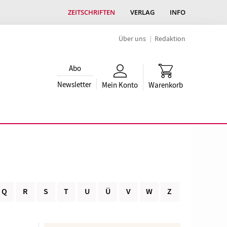
ZEITSCHRIFTEN
VERLAG
INFO
Über uns
Redaktion
Abo
Newsletter
Mein Konto
Warenkorb
Q
R
S
T
U
Ü
V
W
Z