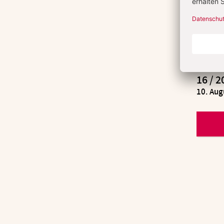
16 / 2
:
10. Aug