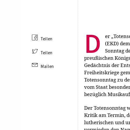
D
er „Totens
Teilen
(EKD) dem 
Sonntag de
Teilen
preußischen Königs 
Gedächtnis der Ents
Mailen
Freiheitskriege ge
Totensonntag zu den
vom Staat besonders
bezüglich Musikauff
Der Totensonntag w
Kritik am Termin, d
lutherischen und u
vermieden den Nam