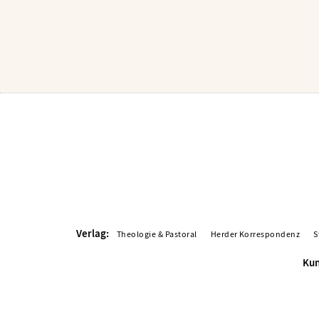
Verlag:
Theologie & Pastoral
Herder Korrespondenz
S
Kun