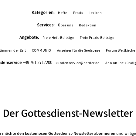
Kategorien:
Hefte
Praxis
Lexikon
Services:
Über uns
Redaktion
Angebote:
Freie Heft-Beiträge
Freie Praxis-Beiträge
timmen der Zeit
COMMUNIO
Anzeiger für die Seelsorge
Forum Weltkirche
denservice
+49 761 2717200
kundenservice@herder.de
Abo online kündi
Der Gottesdienst-Newsletter
ch möchte den kostenlosen Gottesdienst-Newsletter abonnieren
und willige