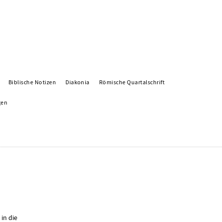
Biblische Notizen
Diakonia
Römische Quartalschrift
gen
 in die