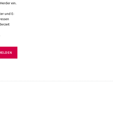
Herder ein.
er und E-
ressen
derzeit
.
MELDEN