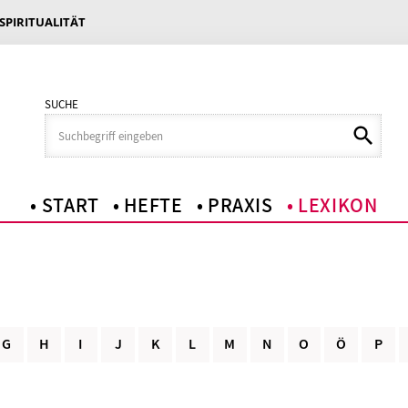
 SPIRITUALITÄT
SUCHE
START
HEFTE
PRAXIS
LEXIKON
G
H
I
J
K
L
M
N
O
Ö
P