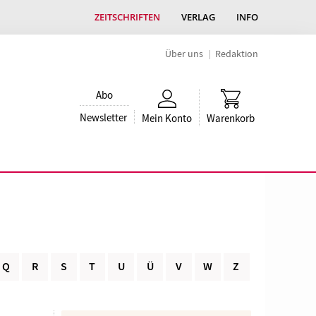
ZEITSCHRIFTEN
VERLAG
INFO
Über uns
Redaktion
Abo
Newsletter
Mein Konto
Warenkorb
Q
R
S
T
U
Ü
V
W
Z