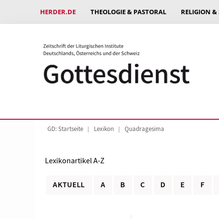
HERDER.DE
THEOLOGIE & PASTORAL
RELIGION &
GD: Startseite
Lexikon
Quadragesima
Lexikonartikel A-Z
AKTUELL
A
B
C
D
E
F