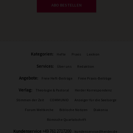
ABO BESTELLEN
Kategorien:
Hefte
Praxis
Lexikon
Services:
Über uns
Redaktion
Angebote:
Freie Heft-Beiträge
Freie Praxis-Beiträge
Verlag:
Theologie & Pastoral
Herder Korrespondenz
Stimmen der Zeit
COMMUNIO
Anzeiger für die Seelsorge
Forum Weltkirche
Biblische Notizen
Diakonia
Römische Quartalschrift
Kundenservice
+49 761 2717200
kundenservice@herder.de