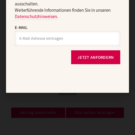
ausschalten.
E-MAIL
Weiterführende Informationen finden Sie in unseren
Datenschutzhinweisen
.
E-MAIL
JETZT ANMELDEN
JETZT ANFORDERN
AGB und Widerrufsbelehrung
Datenschutz
Barrierefreiheit
Impressum
Vertrag widerrufen
Abo online kündigen