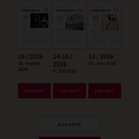
16 / 2026
14-15 /
13 / 2026
10. August
15. Juni 2026
:
2026
:
2026
6. Juli 2026
:
ZUM HEFT
ZUM HEFT
ZUM HEFT
ALLE HEFTE