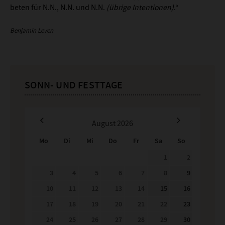
beten für N.N., N.N. und N.N.
(übrige Intentionen)
.“
Benjamin Leven
SONN- UND FESTTAGE
August
2026
Mo
Di
Mi
Do
Fr
Sa
So
1
2
3
4
5
6
7
8
9
10
11
12
13
14
15
16
17
18
19
20
21
22
23
24
25
26
27
28
29
30