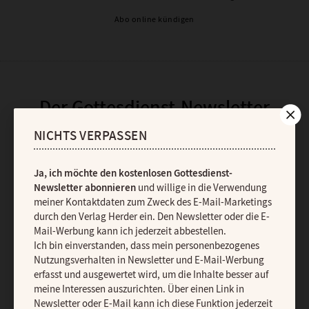
Abo online kündigen
Der Gottesdienst-Newsletter
NICHTS VERPASSEN
Ja, ich möchte den kostenlosen Gottesdienst-Newsletter
abonnieren
und willige in die Verwendung meiner Kontaktdaten
zum Zweck des E-Mail-Marketings durch den Verlag Herder ein.
Ja, ich möchte den kostenlosen Gottesdienst-
Den Newsletter oder die E-Mail-Werbung kann ich jederzeit
Newsletter abonnieren
und willige in die Verwendung
abbestellen.
meiner Kontaktdaten zum Zweck des E-Mail-Marketings
Ich bin einverstanden, dass mein personenbezogenes
durch den Verlag Herder ein. Den Newsletter oder die E-
Nutzungsverhalten in Newsletter und E-Mail-Werbung erfasst und
Mail-Werbung kann ich jederzeit abbestellen.
ausgewertet wird, um die Inhalte besser auf meine Interessen
Ich bin einverstanden, dass mein personenbezogenes
auszurichten. Über einen Link in Newsletter oder E-Mail kann ich
Nutzungsverhalten in Newsletter und E-Mail-Werbung
diese Funktion jederzeit ausschalten.
erfasst und ausgewertet wird, um die Inhalte besser auf
Weiterführende Informationen finden Sie in unseren
meine Interessen auszurichten. Über einen Link in
Datenschutzhinweisen
.
Newsletter oder E-Mail kann ich diese Funktion jederzeit