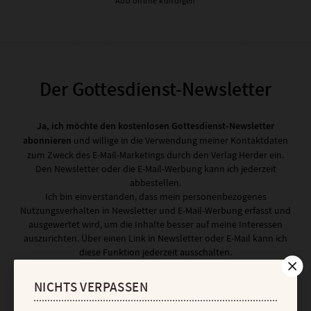
Abo online kündigen
Der Gottesdienst-Newsletter
Ja, ich möchte den kostenlosen Gottesdienst-Newsletter
abonnieren
und willige in die Verwendung meiner Kontaktdaten
zum Zweck des E-Mail-Marketings durch den Verlag Herder ein.
Den Newsletter oder die E-Mail-Werbung kann ich jederzeit
abbestellen.
Ich bin einverstanden, dass mein personenbezogenes
Nutzungsverhalten in Newsletter und E-Mail-Werbung erfasst und
ausgewertet wird, um die Inhalte besser auf meine Interessen
auszurichten. Über einen Link in Newsletter oder E-Mail kann ich
diese Funktion jederzeit ausschalten.
Weiterführende Informationen finden Sie in unseren
Datenschutzhinweisen
.
NICHTS VERPASSEN
E-MAIL