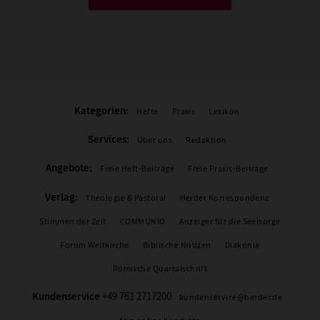
Kategorien:
Hefte
Praxis
Lexikon
Services:
Über uns
Redaktion
Angebote:
Freie Heft-Beiträge
Freie Praxis-Beiträge
Verlag:
Theologie & Pastoral
Herder Korrespondenz
Stimmen der Zeit
COMMUNIO
Anzeiger für die Seelsorge
Forum Weltkirche
Biblische Notizen
Diakonia
Römische Quartalschrift
Kundenservice
+49 761 2717200
kundenservice@herder.de