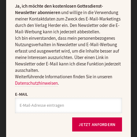
Ja, ich möchte den kostenlosen Gottesdienst-
Newsletter abonnieren
und willige in die Verwendung
meiner Kontaktdaten zum Zweck des E-Mail-Marketings
durch den Verlag Herder ein. Den Newsletter oder die E-
JETZT ANMELDEN
Mail-Werbung kann ich jederzeit abbestellen.
Ich bin einverstanden, dass mein personenbezogenes
Nutzungsverhalten in Newsletter und E-Mail-Werbung
erfasst und ausgewertet wird, um die Inhalte besser auf
meine Interessen auszurichten. Über einen Link in
Newsletter oder E-Mail kann ich diese Funktion jederzeit
ausschalten.
Weiterführende Informationen finden Sie in unseren
AGB und Widerrufsbelehrung
Datenschutz
Barrierefreiheit
Datenschutzhinweisen
.
Impressum
E-MAIL
Vertrag widerrufen
Abo online kündigen
JETZT ANFORDERN