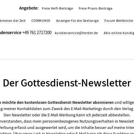
Angebote:
Freie Heft-Beiträge
Freie Praxis-Beiträge
timmen der Zeit
COMMUNIO
Anzeiger für die Seelsorge
Forum Weltkirche
denservice
+49 761 2717200
kundenservice@herder.de
Abo online kündi
Der Gottesdienst-Newsletter
ch möchte den kostenlosen Gottesdienst-Newsletter abonnieren
und willige
 meiner Kontaktdaten zum Zweck des E-Mail-Marketings durch den Verlag 
Den Newsletter oder die E-Mail-Werbung kann ich jederzeit abbestellen.
einverstanden, dass mein personenbezogenes Nutzungsverhalten in Newslett
Werbung erfasst und ausgewertet wird, um die Inhalte besser auf meine Inte
ichten. Über einen Link in Newsletter oder E-Mail kann ich diese Funktion je