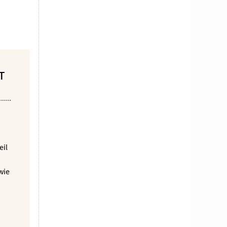
T
eil
wie