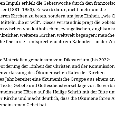
en Impuls erhielt die Gebetswoche durch den französis
rier (1881–1953). Er warb dafür, nicht mehr um die
eren Kirchen zu beten, sondern um jene Einheit, „wie C
 Mitteln, die er will“. Dieses Verständnis prägt die Gebe
 inzwischen von katholischen, evangelischen, anglikanis
lreichen weiteren Kirchen weltweit begangen; manche
he feiern sie – entsprechend ihrem Kalender – in der Zei
ie Materialien gemeinsam vom Dikasterium (bis 2022:
Förderung der Einheit der Christen und der Kommission
enverfassung des Ökumenischen Rates der Kirchen
es Jahr bereitet eine ökumenische Gruppe aus einem a
 Texte, Gebete und Gottesdienstvorschläge vor. So verbi
meinsame Hören auf die Heilige Schrift mit der Bitte u
der Kirche und macht deutlich, dass die Ökumene ihren 
gemeinsamen Gebet hat.