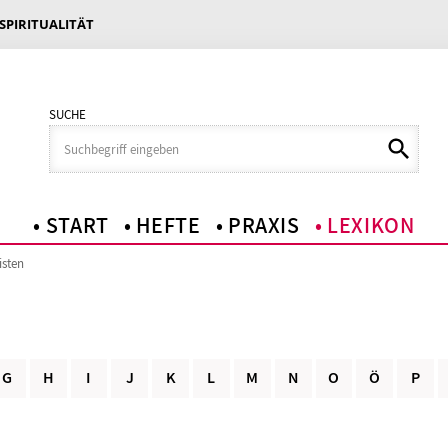
 SPIRITUALITÄT
SUCHE
START
HEFTE
PRAXIS
LEXIKON
isten
G
H
I
J
K
L
M
N
O
Ö
P