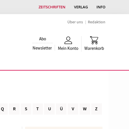
ZEITSCHRIFTEN
VERLAG
INFO
Über uns
Redaktion
Abo
Newsletter
Mein Konto
Warenkorb
Q
R
S
T
U
Ü
V
W
Z