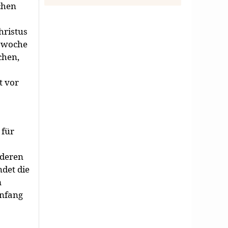
chen
hristus
tswoche
chen,
t vor
 für
nderen
ndet die
m
Anfang