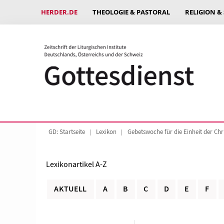
HERDER.DE
THEOLOGIE & PASTORAL
RELIGION &
GD: Startseite
Lexikon
Gebetswoche für die Einheit der Chr
Lexikonartikel A-Z
AKTUELL
A
B
C
D
E
F