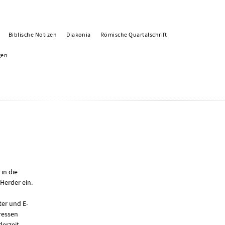
Biblische Notizen
Diakonia
Römische Quartalschrift
gen
 in die
Herder ein.
er und E-
ressen
derzeit