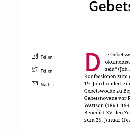
Gebets
D
ie Gebetsw
Teilen
ökumenische
sein“ (Joh
Teilen
Konfessionen zum 
19. Jahrhundert zur
Mailen
Gebetswoche zu Begi
Gebetsnovene vor P
Wattson (1863–1940)
Benedikt XV. den Ze
zum 25. Januar (Fes