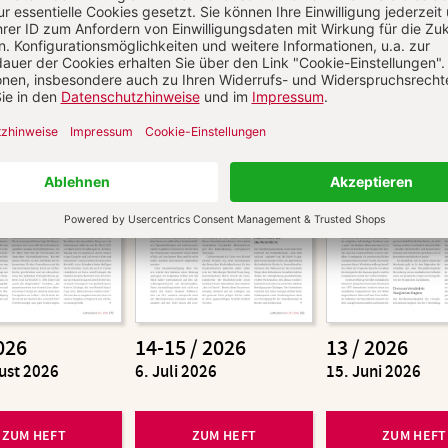
Aktuelle Hefte
026
14-15 / 2026
13 / 2026
ust 2026
:
6. Juli 2026
:
15. Juni 2026
ZUM HEFT
ZUM HEFT
ZUM HEFT