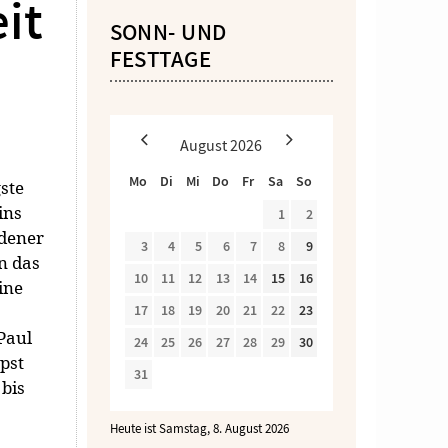
it
SONN- UND
FESTTAGE
August
2026
Mo
Di
Mi
Do
Fr
Sa
So
gste
ins
1
2
edener
3
4
5
6
7
8
9
n das
10
11
12
13
14
15
16
ine
17
18
19
20
21
22
23
Paul
24
25
26
27
28
29
30
pst
31
 bis
Heute ist Samstag, 8. August 2026