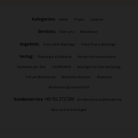
Kategorien:
Hefte
Praxis
Lexikon
Services:
Über uns
Redaktion
Angebote:
Freie Heft-Beiträge
Freie Praxis-Beiträge
Verlag:
Theologie & Pastoral
Herder Korrespondenz
Stimmen der Zeit
COMMUNIO
Anzeiger für die Seelsorge
Forum Weltkirche
Biblische Notizen
Diakonia
Römische Quartalschrift
Kundenservice
+49 761 2717200
kundenservice@herder.de
Abo online kündigen