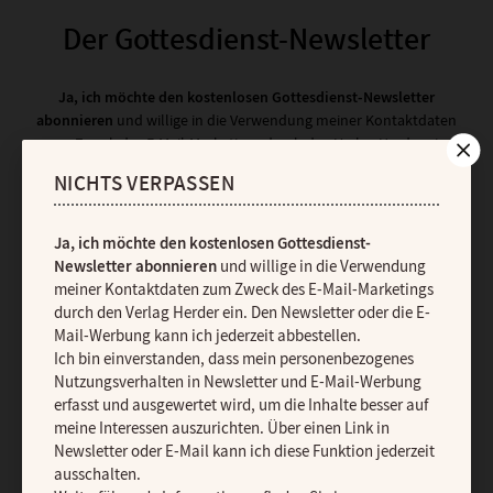
Der Gottesdienst-Newsletter
Ja, ich möchte den kostenlosen Gottesdienst-Newsletter
abonnieren
und willige in die Verwendung meiner Kontaktdaten
zum Zweck des E-Mail-Marketings durch den Verlag Herder ein.
Den Newsletter oder die E-Mail-Werbung kann ich jederzeit
NICHTS VERPASSEN
abbestellen.
Ich bin einverstanden, dass mein personenbezogenes
Nutzungsverhalten in Newsletter und E-Mail-Werbung erfasst und
Ja, ich möchte den kostenlosen Gottesdienst-
ausgewertet wird, um die Inhalte besser auf meine Interessen
Newsletter abonnieren
und willige in die Verwendung
auszurichten. Über einen Link in Newsletter oder E-Mail kann ich
meiner Kontaktdaten zum Zweck des E-Mail-Marketings
diese Funktion jederzeit ausschalten.
durch den Verlag Herder ein. Den Newsletter oder die E-
Weiterführende Informationen finden Sie in unseren
Mail-Werbung kann ich jederzeit abbestellen.
Datenschutzhinweisen
.
Ich bin einverstanden, dass mein personenbezogenes
E-MAIL
Nutzungsverhalten in Newsletter und E-Mail-Werbung
erfasst und ausgewertet wird, um die Inhalte besser auf
meine Interessen auszurichten. Über einen Link in
Newsletter oder E-Mail kann ich diese Funktion jederzeit
ausschalten.
JETZT ANMELDEN