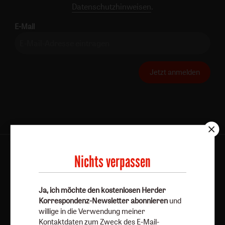
Datenschutzhinweisen
.
E-Mail
Jetzt anmelden
AGB und Widerrufsbelehrung
Datenschutz
Nichts verpassen
Barrierefreiheit
Impressum
Ja, ich möchte den kostenlosen Herder
Vertrag widerrufen
Abo online kündigen
Korrespondenz-Newsletter abonnieren
und
willige in die Verwendung meiner
Kontaktdaten zum Zweck des E-Mail-