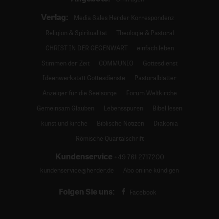
Verlag:
Media Sales Herder Korrespondenz
Religion & Spiritualität
Theologie & Pastoral
CHRIST IN DER GEGENWART
einfach leben
Stimmen der Zeit
COMMUNIO
Gottesdienst
Ideenwerkstatt Gottesdienste
Pastoralblätter
Anzeiger für die Seelsorge
Forum Weltkirche
Gemeinsam Glauben
Lebensspuren
Bibel lesen
kunst und kirche
Biblische Notizen
Diakonia
Römische Quartalschrift
Kundenservice
+49 761 2717200
kundenservice@herder.de
Abo online kündigen
Folgen Sie uns:
Facebook