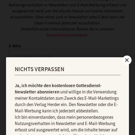
Nutzungsverhalten in Newsletter und E-Mail-Werbung erfasst und
ausgewertet wird, um die Inhalte besser auf meine Interessen
auszurichten. Über einen Link in Newsletter oder E-Mail kann ich
diese Funktion jederzeit ausschalten.
Weiterführende Informationen finden Sie in unseren
Datenschutzhinweisen
.
E-MAIL
NICHTS VERPASSEN
JETZT ANMELDEN
Ja, ich möchte den kostenlosen Gottesdienst-
Newsletter abonnieren
und willige in die Verwendung
meiner Kontaktdaten zum Zweck des E-Mail-Marketings
durch den Verlag Herder ein. Den Newsletter oder die E-
Mail-Werbung kann ich jederzeit abbestellen.
Ich bin einverstanden, dass mein personenbezogenes
Nutzungsverhalten in Newsletter und E-Mail-Werbung
AGB und Widerrufsbelehrung
Datenschutz
Barrierefreiheit
erfasst und ausgewertet wird, um die Inhalte besser auf
Impressum