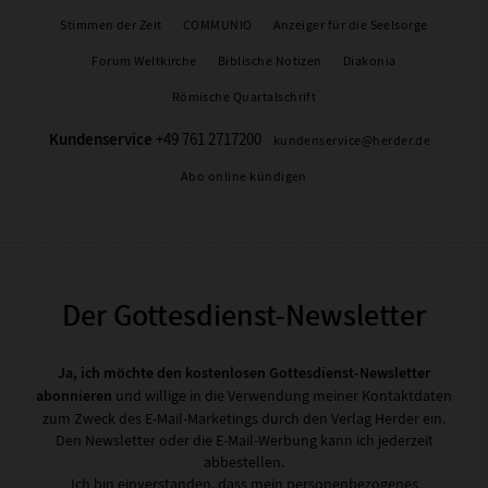
Stimmen der Zeit
COMMUNIO
Anzeiger für die Seelsorge
Forum Weltkirche
Biblische Notizen
Diakonia
Römische Quartalschrift
Kundenservice
+49 761 2717200
kundenservice@herder.de
Abo online kündigen
Der Gottesdienst-Newsletter
Ja, ich möchte den kostenlosen Gottesdienst-Newsletter
abonnieren
und willige in die Verwendung meiner Kontaktdaten
zum Zweck des E-Mail-Marketings durch den Verlag Herder ein.
Den Newsletter oder die E-Mail-Werbung kann ich jederzeit
abbestellen.
Ich bin einverstanden, dass mein personenbezogenes