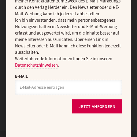
meiner Kontaktdaten zum Zweck des E-Mail-Marketings
AGB und Widerrufsbelehrung
Datenschutz
Barrierefreiheit
durch den Verlag Herder ein. Den Newsletter oder die E-
Mail-Werbung kann ich jederzeit abbestellen.
Impressum
Ich bin einverstanden, dass mein personenbezogenes
Nutzungsverhalten in Newsletter und E-Mail-Werbung
erfasst und ausgewertet wird, um die Inhalte besser auf
Vertrag widerrufen
Abo online kündigen
meine Interessen auszurichten. Über einen Link in
Newsletter oder E-Mail kann ich diese Funktion jederzeit
ausschalten.
Weiterführende Informationen finden Sie in unseren
Datenschutzhinweisen
.
E-MAIL
JETZT ANFORDERN
Nach oben