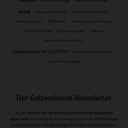
Angebote:
Freie Heft-Beiträge
Freie Praxis-Beiträge
Verlag:
Theologie & Pastoral
Herder Korrespondenz
Stimmen der Zeit
COMMUNIO
Anzeiger für die Seelsorge
Forum Weltkirche
Biblische Notizen
Diakonia
Römische Quartalschrift
Kundenservice
+49 761 2717200
kundenservice@herder.de
Abo online kündigen
Der Gottesdienst-Newsletter
Ja, ich möchte den kostenlosen Gottesdienst-Newsletter
abonnieren
und willige in die Verwendung meiner Kontaktdaten
zum Zweck des E-Mail-Marketings durch den Verlag Herder ein.