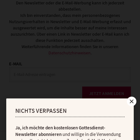
Den Newsletter oder die E-Mail-Werbung kann ich jederzeit
abbestellen.
Ich bin einverstanden, dass mein personenbezogenes
Nutzungsverhalten in Newsletter und E-Mail-Werbung erfasst und
ausgewertet wird, um die Inhalte besser auf meine Interessen
auszurichten. Über einen Link in Newsletter oder E-Mail kann ich
diese Funktion jederzeit ausschalten.
Weiterführende Informationen finden Sie in unseren
Datenschutzhinweisen
.
E-MAIL
JETZT ANMELDEN
NICHTS VERPASSEN
Ja, ich möchte den kostenlosen Gottesdienst-
Newsletter abonnieren
und willige in die Verwendung