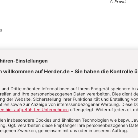
© Privat
re