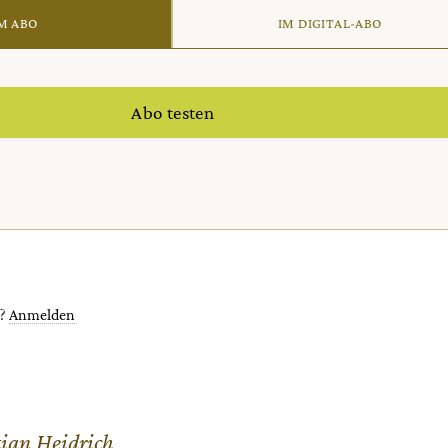
M ABO
IM DIGITAL-ABO
Abo testen
t?
Anmelden
tian Heidrich