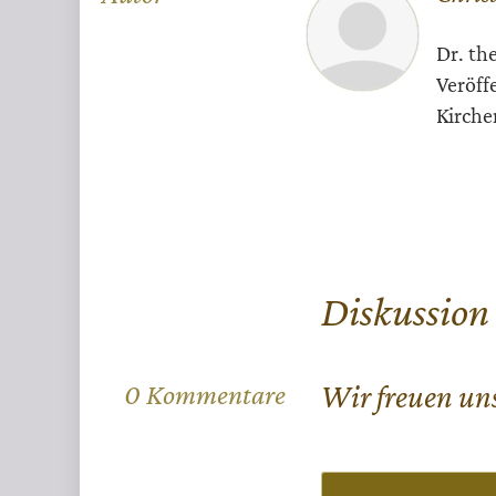
Überschrift
Artikel-
Dr. the
Infos
Veröff
Kirche
Diskussion
0 Kommentare
Wir freuen un