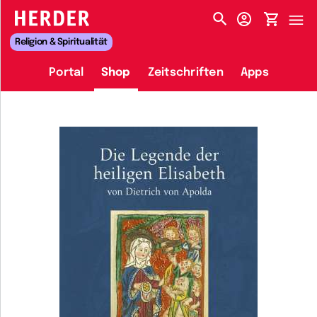
HERDER-MENÜ
Religion & Spiritualität
Portal
Shop
Zeitschriften
Apps