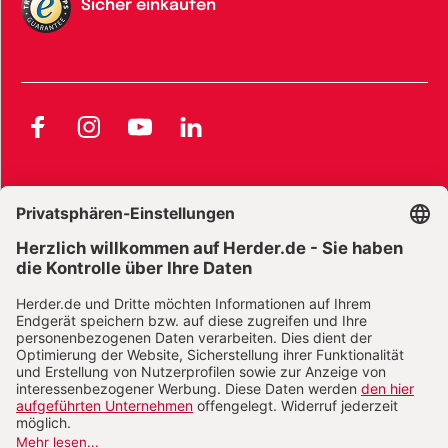
Sicher einkaufen
Facebook
Instagram
YouTube
LinkedIn
AGB und Widerrufsbelehrung
Widerrufsbelehrung Bücher
Widerrufsbelehrung E-Books
Widerrufsbelehrung Zeitschriften
Datenschutz
Datenschutz Social Media
Barrierefreiheit
Impressum
Vertrag widerrufen
Abo online kündigen