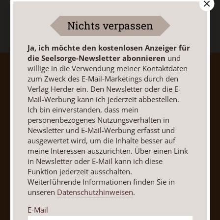
Nichts verpassen
Ja, ich möchte den kostenlosen Anzeiger für
die Seelsorge-Newsletter abonnieren
und
willige in die Verwendung meiner Kontaktdaten
AGB und Widerrufsbelehrung
Datenschutz
zum Zweck des E-Mail-Marketings durch den
Barrierefreiheit
Impressum
Verlag Herder ein. Den Newsletter oder die E-
Mail-Werbung kann ich jederzeit abbestellen.
Ich bin einverstanden, dass mein
Vertrag widerrufen
Abo online kündigen
personenbezogenes Nutzungsverhalten in
Newsletter und E-Mail-Werbung erfasst und
ausgewertet wird, um die Inhalte besser auf
meine Interessen auszurichten. Über einen Link
in Newsletter oder E-Mail kann ich diese
Funktion jederzeit ausschalten.
Weiterführende Informationen finden Sie in
unseren
Datenschutzhinweisen
.
E-Mail