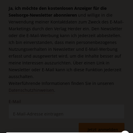
Ja, ich möchte den kostenlosen Anzeiger für die
Seelsorge-Newsletter abonnieren
und willige in die
Verwendung meiner Kontaktdaten zum Zweck des E-Mail-
Marketings durch den Verlag Herder ein. Den Newsletter
oder die E-Mail-Werbung kann ich jederzeit abbestellen.
Ich bin einverstanden, dass mein personenbezogenes
Nutzungsverhalten in Newsletter und E-Mail-Werbung
erfasst und ausgewertet wird, um die Inhalte besser auf
meine Interessen auszurichten. Über einen Link in
Newsletter oder E-Mail kann ich diese Funktion jederzeit
ausschalten.
Weiterführende Informationen finden Sie in unseren
Datenschutzhinweisen
.
E-Mail
Jetzt anmelden