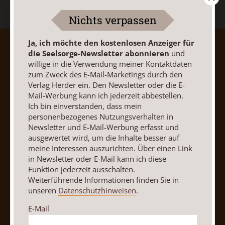
Nichts verpassen
Ja, ich möchte den kostenlosen Anzeiger für
AGB und Widerrufsbelehrung
Datenschutz
die Seelsorge-Newsletter abonnieren
und
Barrierefreiheit
Impressum
willige in die Verwendung meiner Kontaktdaten
zum Zweck des E-Mail-Marketings durch den
Verlag Herder ein. Den Newsletter oder die E-
Vertrag widerrufen
Abo online kündigen
Mail-Werbung kann ich jederzeit abbestellen.
Ich bin einverstanden, dass mein
personenbezogenes Nutzungsverhalten in
Newsletter und E-Mail-Werbung erfasst und
ausgewertet wird, um die Inhalte besser auf
meine Interessen auszurichten. Über einen Link
in Newsletter oder E-Mail kann ich diese
Funktion jederzeit ausschalten.
Weiterführende Informationen finden Sie in
unseren
Datenschutzhinweisen
.
E-Mail
Nach oben