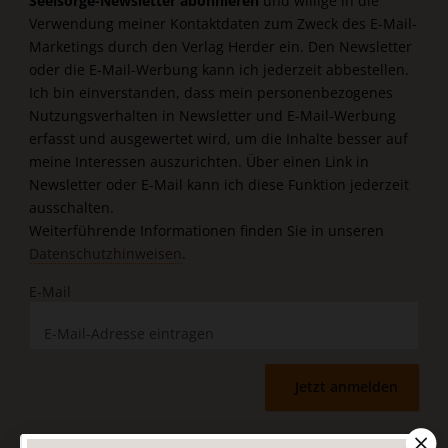
Seelsorge-Newsletter abonnieren
und willige in die
Verwendung meiner Kontaktdaten zum Zweck des E-Mail-
Marketings durch den Verlag Herder ein. Den Newsletter
oder die E-Mail-Werbung kann ich jederzeit abbestellen.
Ich bin einverstanden, dass mein personenbezogenes
Nutzungsverhalten in Newsletter und E-Mail-Werbung
erfasst und ausgewertet wird, um die Inhalte besser auf
meine Interessen auszurichten. Über einen Link in
Newsletter oder E-Mail kann ich diese Funktion jederzeit
ausschalten.
Weiterführende Informationen finden Sie in unseren
Datenschutzhinweisen
.
E-Mail
Jetzt anmelden