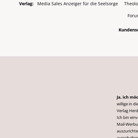
Verlag:
Media Sales Anzeiger für die Seelsorge
Theolo
Foru
Kundense
Ja, ich mö
willige in
Verlag Herd
Ich bin ei
Mail-Werbun
auszurichte
ausschalten