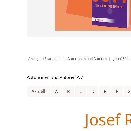
Anzeiger: Startseite
Autorinnen und Autoren
Josef Röme
Autorinnen und Autoren A-Z
Aktuell
A
B
C
D
E
F
G
Josef 