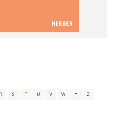
R
S
T
Ü
V
W
Y
Z