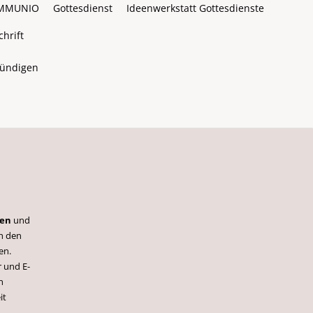
MMUNIO
Gottesdienst
Ideenwerkstatt Gottesdienste
hrift
kündigen
ren
und
h den
en.
 und E-
n
it