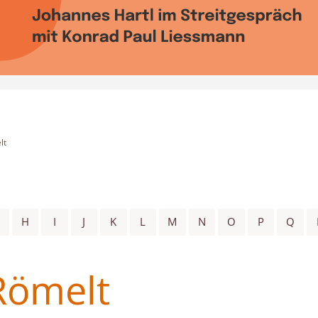
lt
H
I
J
K
L
M
N
O
P
Q
Römelt