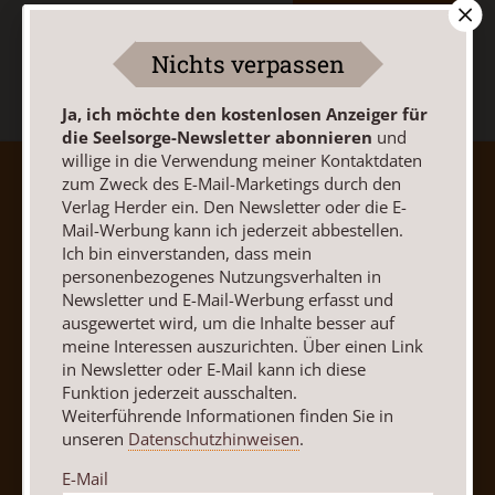
Jetzt anmelden
Nichts verpassen
Ja, ich möchte den kostenlosen Anzeiger für
die Seelsorge-Newsletter abonnieren
und
willige in die Verwendung meiner Kontaktdaten
zum Zweck des E-Mail-Marketings durch den
AGB und Widerrufsbelehrung
Datenschutz
Verlag Herder ein. Den Newsletter oder die E-
Barrierefreiheit
Impressum
Mail-Werbung kann ich jederzeit abbestellen.
Ich bin einverstanden, dass mein
personenbezogenes Nutzungsverhalten in
Vertrag widerrufen
Abo online kündigen
Newsletter und E-Mail-Werbung erfasst und
ausgewertet wird, um die Inhalte besser auf
meine Interessen auszurichten. Über einen Link
in Newsletter oder E-Mail kann ich diese
Funktion jederzeit ausschalten.
Weiterführende Informationen finden Sie in
unseren
Datenschutzhinweisen
.
E-Mail