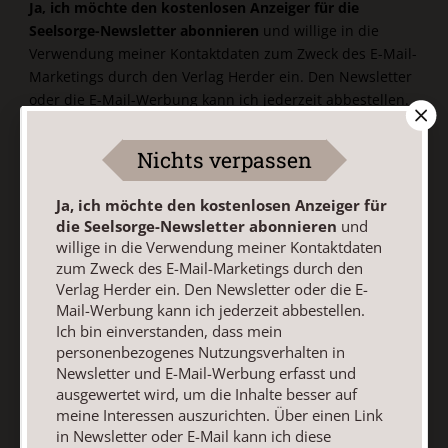
Ja, ich möchte den kostenlosen Anzeiger für die
Seelsorge-Newsletter abonnieren
und willige in die
Verwendung meiner Kontaktdaten zum Zweck des E-Mail-
Marketings durch den Verlag Herder ein. Den Newsletter
oder die E-Mail-Werbung kann ich jederzeit abbestellen.
Ich bin einverstanden, dass mein personenbezogenes
Nutzungsverhalten in Newsletter und E-Mail-Werbung
Nichts verpassen
erfasst und ausgewertet wird, um die Inhalte besser auf
meine Interessen auszurichten. Über einen Link in
Ja, ich möchte den kostenlosen Anzeiger für
Newsletter oder E-Mail kann ich diese Funktion jederzeit
die Seelsorge-Newsletter abonnieren
und
ausschalten.
willige in die Verwendung meiner Kontaktdaten
Weiterführende Informationen finden Sie in unseren
zum Zweck des E-Mail-Marketings durch den
Datenschutzhinweisen
.
Verlag Herder ein. Den Newsletter oder die E-
Mail-Werbung kann ich jederzeit abbestellen.
E-Mail
Ich bin einverstanden, dass mein
personenbezogenes Nutzungsverhalten in
Newsletter und E-Mail-Werbung erfasst und
ausgewertet wird, um die Inhalte besser auf
meine Interessen auszurichten. Über einen Link
Jetzt anmelden
in Newsletter oder E-Mail kann ich diese