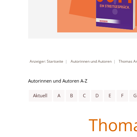
Anzeiger: Startseite
Autorinnen und Autoren
Thomas Ar
Autorinnen und Autoren A-Z
Aktuell
A
B
C
D
E
F
G
Thoma