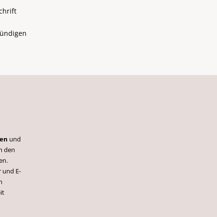
hrift
kündigen
ren
und
h den
en.
 und E-
n
it