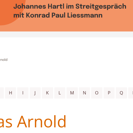
nold
H
I
J
K
L
M
N
O
P
Q
s Arnold