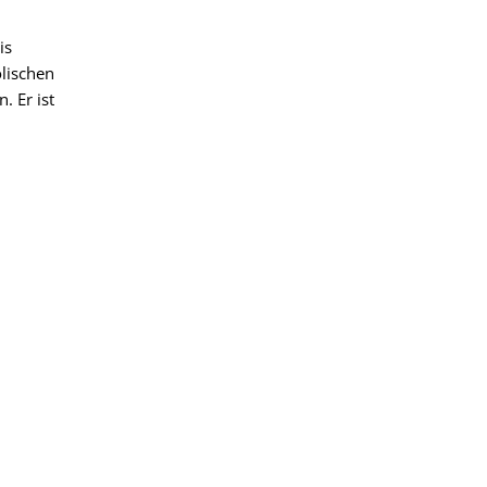
is
olischen
. Er ist