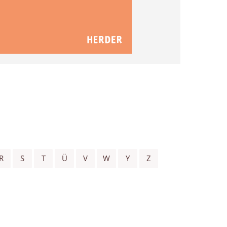
R
S
T
Ü
V
W
Y
Z