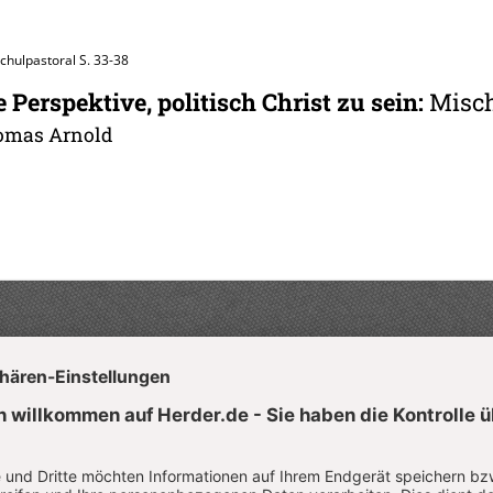
Schulpastoral
S. 33-38
 Perspektive, politisch Christ zu sein
:
Misc
omas Arnold
Aktuelle Hefte