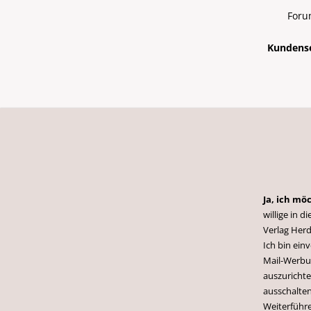
Foru
Kundense
Ja, ich mö
willige in
Verlag Herd
Ich bin ei
Mail-Werbun
auszurichte
ausschalten
Weiterführ