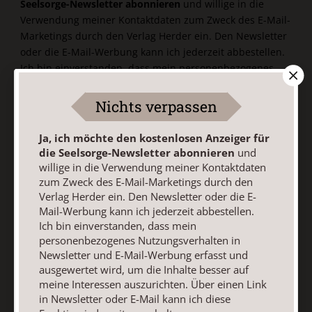
Seelsorge-Newsletter abonnieren
und willige in die
Verwendung meiner Kontaktdaten zum Zweck des E-Mail-
Marketings durch den Verlag Herder ein. Den Newsletter
oder die E-Mail-Werbung kann ich jederzeit abbestellen.
Ich bin einverstanden, dass mein personenbezogenes
Nutzungsverhalten in Newsletter und E-Mail-Werbung
erfasst und ausgewertet wird, um die Inhalte besser auf
Nichts verpassen
meine Interessen auszurichten. Über einen Link in
Newsletter oder E-Mail kann ich diese Funktion jederzeit
Ja, ich möchte den kostenlosen Anzeiger für
ausschalten.
die Seelsorge-Newsletter abonnieren
und
Weiterführende Informationen finden Sie in unseren
willige in die Verwendung meiner Kontaktdaten
Datenschutzhinweisen
.
zum Zweck des E-Mail-Marketings durch den
Verlag Herder ein. Den Newsletter oder die E-
E-Mail
Mail-Werbung kann ich jederzeit abbestellen.
Ich bin einverstanden, dass mein
personenbezogenes Nutzungsverhalten in
Newsletter und E-Mail-Werbung erfasst und
ausgewertet wird, um die Inhalte besser auf
Jetzt anmelden
meine Interessen auszurichten. Über einen Link
in Newsletter oder E-Mail kann ich diese