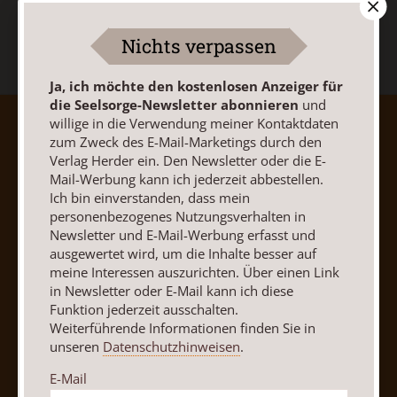
Nichts verpassen
Ja, ich möchte den kostenlosen Anzeiger für
die Seelsorge-Newsletter abonnieren
und
willige in die Verwendung meiner Kontaktdaten
AGB und Widerrufsbelehrung
Datenschutz
zum Zweck des E-Mail-Marketings durch den
Barrierefreiheit
Impressum
Verlag Herder ein. Den Newsletter oder die E-
Mail-Werbung kann ich jederzeit abbestellen.
Ich bin einverstanden, dass mein
Vertrag widerrufen
Abo online kündigen
personenbezogenes Nutzungsverhalten in
Newsletter und E-Mail-Werbung erfasst und
ausgewertet wird, um die Inhalte besser auf
meine Interessen auszurichten. Über einen Link
in Newsletter oder E-Mail kann ich diese
Funktion jederzeit ausschalten.
Weiterführende Informationen finden Sie in
unseren
Datenschutzhinweisen
.
E-Mail