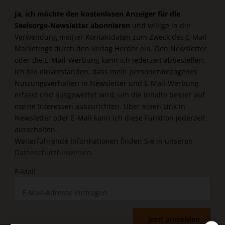
Ja, ich möchte den kostenlosen Anzeiger für die
Seelsorge-Newsletter abonnieren
und willige in die
Verwendung meiner Kontaktdaten zum Zweck des E-Mail-
Marketings durch den Verlag Herder ein. Den Newsletter
oder die E-Mail-Werbung kann ich jederzeit abbestellen.
Ich bin einverstanden, dass mein personenbezogenes
Nutzungsverhalten in Newsletter und E-Mail-Werbung
erfasst und ausgewertet wird, um die Inhalte besser auf
meine Interessen auszurichten. Über einen Link in
Newsletter oder E-Mail kann ich diese Funktion jederzeit
ausschalten.
Weiterführende Informationen finden Sie in unseren
Datenschutzhinweisen
.
E-Mail
Jetzt anmelden