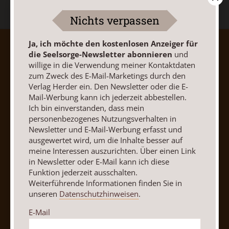
Nichts verpassen
Ja, ich möchte den kostenlosen Anzeiger für
AGB und Widerrufsbelehrung
Datenschutz
die Seelsorge-Newsletter abonnieren
und
Barrierefreiheit
Impressum
willige in die Verwendung meiner Kontaktdaten
zum Zweck des E-Mail-Marketings durch den
Verlag Herder ein. Den Newsletter oder die E-
Vertrag widerrufen
Abo online kündigen
Mail-Werbung kann ich jederzeit abbestellen.
Ich bin einverstanden, dass mein
personenbezogenes Nutzungsverhalten in
Newsletter und E-Mail-Werbung erfasst und
ausgewertet wird, um die Inhalte besser auf
meine Interessen auszurichten. Über einen Link
in Newsletter oder E-Mail kann ich diese
Funktion jederzeit ausschalten.
Weiterführende Informationen finden Sie in
unseren
Datenschutzhinweisen
.
E-Mail
Nach oben