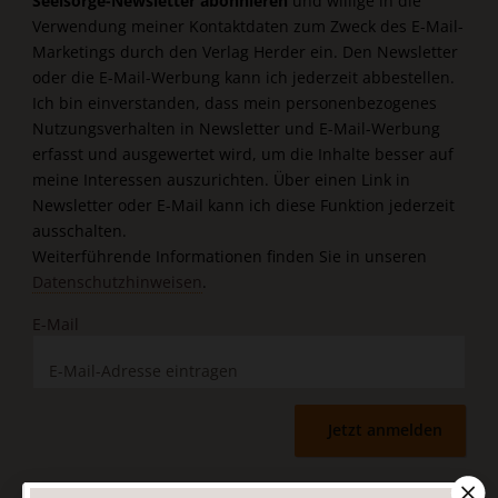
Seelsorge-Newsletter abonnieren
und willige in die
Verwendung meiner Kontaktdaten zum Zweck des E-Mail-
Marketings durch den Verlag Herder ein. Den Newsletter
oder die E-Mail-Werbung kann ich jederzeit abbestellen.
Ich bin einverstanden, dass mein personenbezogenes
Nutzungsverhalten in Newsletter und E-Mail-Werbung
erfasst und ausgewertet wird, um die Inhalte besser auf
meine Interessen auszurichten. Über einen Link in
Newsletter oder E-Mail kann ich diese Funktion jederzeit
ausschalten.
Weiterführende Informationen finden Sie in unseren
Datenschutzhinweisen
.
E-Mail
Jetzt anmelden