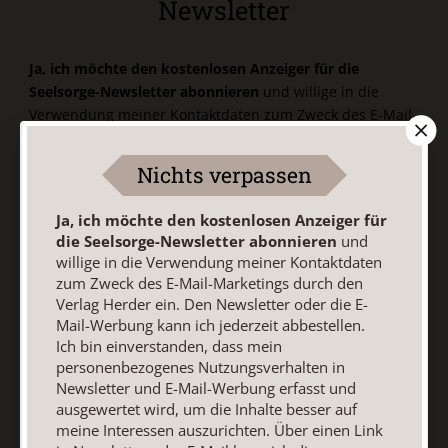
Newsletter
Ja, ich möchte den kostenlosen Anzeiger für die
Seelsorge-Newsletter abonnieren
und willige in die
Verwendung meiner Kontaktdaten zum Zweck des E-Mail-
Marketings durch den Verlag Herder ein. Den Newsletter
oder die E-Mail-Werbung kann ich jederzeit abbestellen.
Nichts verpassen
Ich bin einverstanden, dass mein personenbezogenes
Nutzungsverhalten in Newsletter und E-Mail-Werbung
Ja, ich möchte den kostenlosen Anzeiger für
erfasst und ausgewertet wird, um die Inhalte besser auf
die Seelsorge-Newsletter abonnieren
und
meine Interessen auszurichten. Über einen Link in
willige in die Verwendung meiner Kontaktdaten
Newsletter oder E-Mail kann ich diese Funktion jederzeit
zum Zweck des E-Mail-Marketings durch den
ausschalten.
Verlag Herder ein. Den Newsletter oder die E-
Weiterführende Informationen finden Sie in unseren
Mail-Werbung kann ich jederzeit abbestellen.
Datenschutzhinweisen
.
Ich bin einverstanden, dass mein
personenbezogenes Nutzungsverhalten in
E-Mail
Newsletter und E-Mail-Werbung erfasst und
ausgewertet wird, um die Inhalte besser auf
meine Interessen auszurichten. Über einen Link