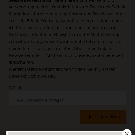
Verwendung meiner Kontaktdaten zum Zweck des E-Mail-
Marketings durch den Verlag Herder ein. Den Newsletter
oder die E-Mail-Werbung kann ich jederzeit abbestellen.
Ich bin einverstanden, dass mein personenbezogenes
Nutzungsverhalten in Newsletter und E-Mail-Werbung
erfasst und ausgewertet wird, um die Inhalte besser auf
meine Interessen auszurichten. Über einen Link in
Newsletter oder E-Mail kann ich diese Funktion jederzeit
ausschalten.
Weiterführende Informationen finden Sie in unseren
Datenschutzhinweisen
.
E-Mail
Jetzt anmelden