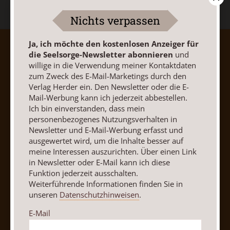
Nichts verpassen
Ja, ich möchte den kostenlosen Anzeiger für
AGB und Widerrufsbelehrung
Datenschutz
die Seelsorge-Newsletter abonnieren
und
Barrierefreiheit
Impressum
willige in die Verwendung meiner Kontaktdaten
zum Zweck des E-Mail-Marketings durch den
Verlag Herder ein. Den Newsletter oder die E-
Vertrag widerrufen
Abo online kündigen
Mail-Werbung kann ich jederzeit abbestellen.
Ich bin einverstanden, dass mein
personenbezogenes Nutzungsverhalten in
Newsletter und E-Mail-Werbung erfasst und
ausgewertet wird, um die Inhalte besser auf
meine Interessen auszurichten. Über einen Link
in Newsletter oder E-Mail kann ich diese
Funktion jederzeit ausschalten.
Weiterführende Informationen finden Sie in
unseren
Datenschutzhinweisen
.
E-Mail
Nach oben