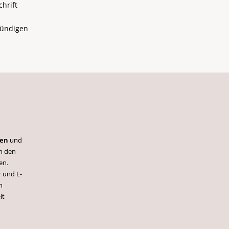
hrift
kündigen
ren
und
h den
en.
 und E-
n
it