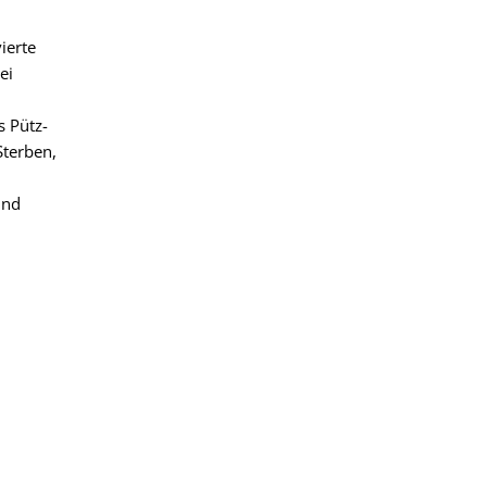
vierte
ei
s Pütz-
Sterben,
und