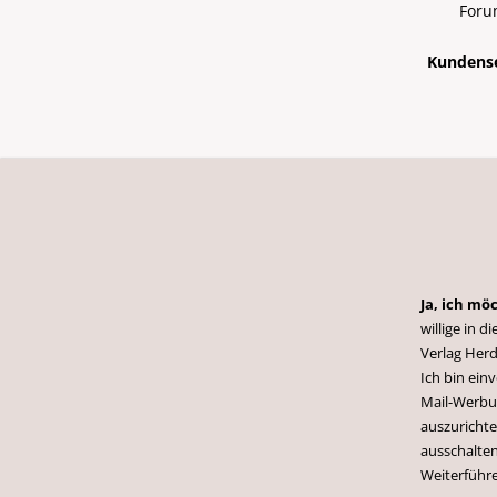
Foru
Kundense
Ja, ich mö
willige in
Verlag Herd
Ich bin ei
Mail-Werbun
auszurichte
ausschalten
Weiterführ