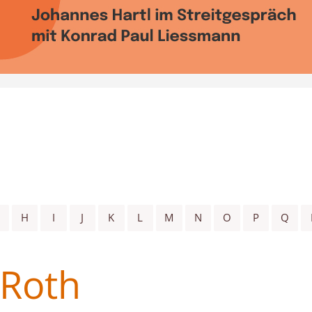
h
H
I
J
K
L
M
N
O
P
Q
 Roth