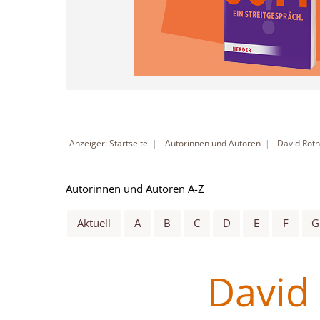
Anzeiger: Startseite
Autorinnen und Autoren
David Rot
Autorinnen und Autoren A-Z
Aktuell
A
B
C
D
E
F
G
David