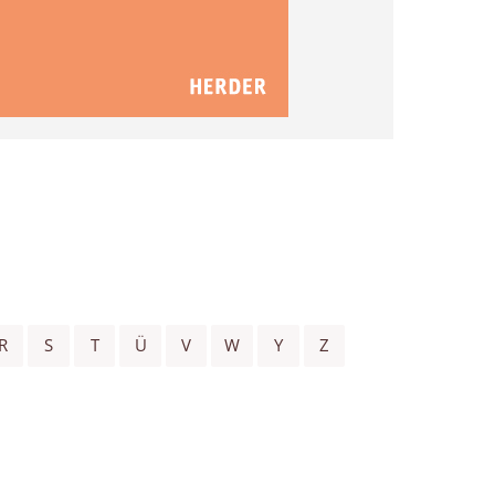
R
S
T
Ü
V
W
Y
Z