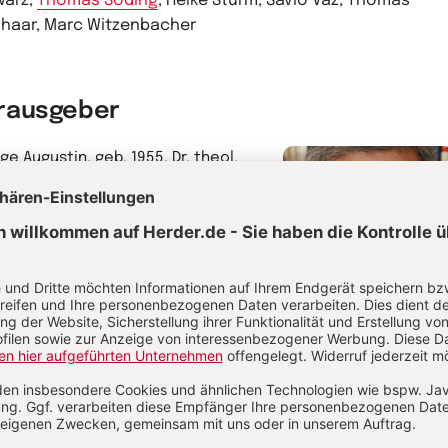
warz,
Thomas Söding
, Heike Sturm, Savio Vaz, Thomas
haar, Marc Witzenbacher
rausgeber
ge Augustin, geb. 1955, Dr. theol.
., Priesterweihe 1981, seit 1993
sterseelsorger in der Diözese
enburg-Stuttgart. Professor für
atik und Fundamentaltheologie an
inzenz Pallotti University Vallendar.
1.04.2017 wurde er von Papst
ziskus zum Konsultor der
George Augustin
kanischen Kongregation für den
us ernannt.
hr von George Augustin