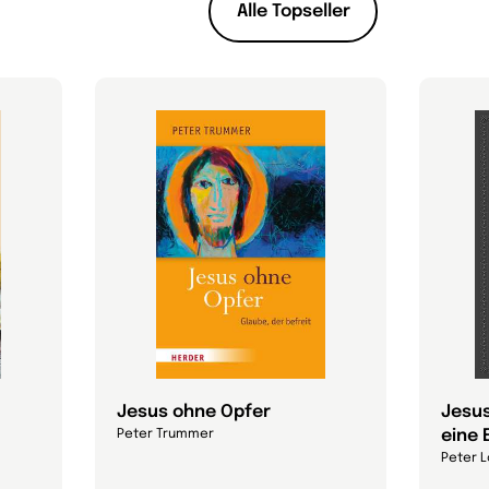
Alle Topseller
Jesus ohne Opfer
Jesus
eine 
Peter Trummer
Peter L