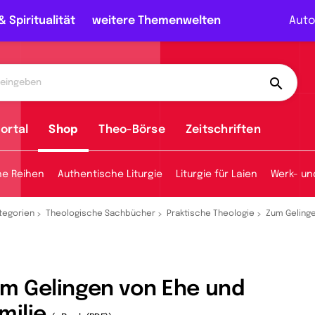
& Spiritualität
weitere Themenwelten
Auto
ortal
Shop
Theo-Börse
Zeitschriften
he Reihen
Authentische Liturgie
Liturgie für Laien
Werk- un
tegorien
Theologische Sachbücher
Praktische Theologie
Zum Gelinge
m Gelingen von Ehe und
milie