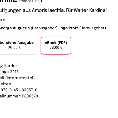
(eBook (PDF))
tigungen aus Amoris laetitia. Für Walter Kardinal
per
George Augustin
(Herausgeber),
Ingo Proft
(Herausgeber)
bundene Ausgabe
eBook (PDF)
38,00 €
38,00 €
ag Herder
flage 2018
ell (Internetdatei)
Seiten
: 978-3-451-83057-0
ellnummer: P830570