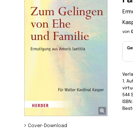
Ermu
Kas
von
Ge
Verl
1. Au
virtu
544 
ISBN
Best
Cover-Download