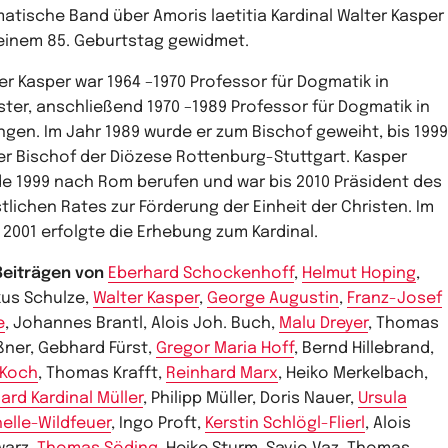
atische Band über Amoris laetitia Kardinal Walter Kasper
einem 85. Geburtstag gewidmet.
er Kasper war 1964 –1970 Professor für Dogmatik in
ter, anschließend 1970 –1989 Professor für Dogmatik in
ngen. Im Jahr 1989 wurde er zum Bischof geweiht, bis 1999
er Bischof der Diözese Rottenburg-Stuttgart. Kasper
e 1999 nach Rom berufen und war bis 2010 Präsident des
tlichen Rates zur Förderung der Einheit der Christen. Im
 2001 erfolgte die Erhebung zum Kardinal.
Beiträgen von
Eberhard Schockenhoff
,
Helmut Hoping
,
us Schulze,
Walter Kasper
,
George Augustin
,
Franz-Josef
e
, Johannes Brantl, Alois Joh. Buch,
Malu Dreyer
, Thomas
lßner, Gebhard Fürst,
Gregor Maria Hoff
, Bernd Hillebrand,
 Koch
, Thomas Krafft,
Reinhard Marx
, Heiko Merkelbach,
ard Kardinal Müller
, Philipp Müller, Doris Nauer,
Ursula
elle-Wildfeuer
, Ingo Proft,
Kerstin Schlögl-Flierl
, Alois