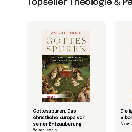
Topseller Theologie & P
Gottesspuren. Das
Die 
christliche Europa vor
Bibel
efan
seiner Entzauberung
Annett
Volker Leppin