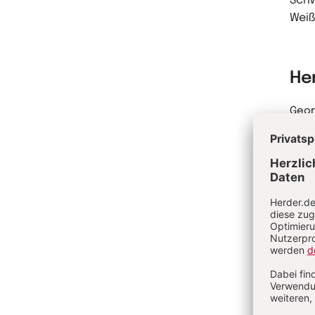
Sch
Weiß
He
Geor
habil
Prie
Rott
Dogm
der V
Am 0
Fran
Vati
Kler
Me