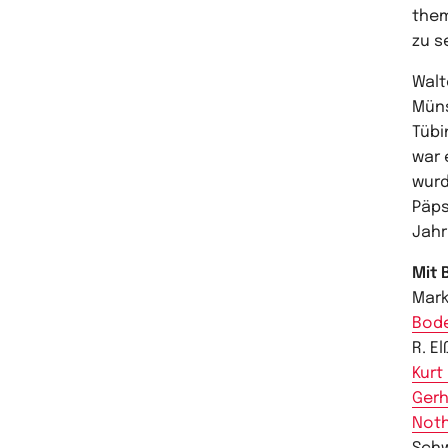
them
zu s
Walt
Müns
Tübi
war 
wurd
Päps
Jahr
Mit 
Mark
Bod
R. E
Kurt
Gerh
Noth