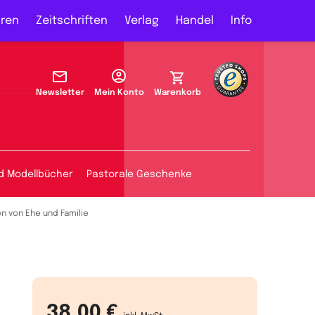
ren
Zeitschriften
Verlag
Handel
Info
Newsletter
Mein Konto
Warenkorb
d Modellbücher
Pastorale Geschenke
n von Ehe und Familie
38,00 €