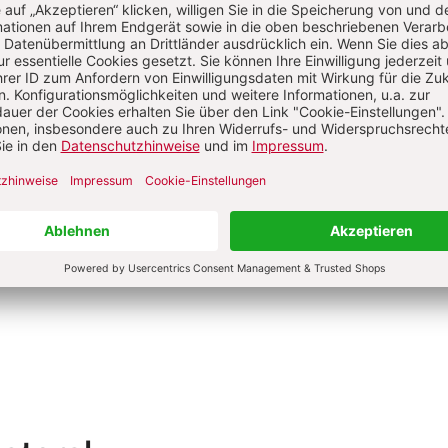
rausgeber
Proft, Dr. theol., geb. 1981, Professor
Theologische Ethik, Gesellschaft und
alwesen, Leiter des Ethik-Institut
endar, wissenschaftlicher Mitarbeiter
ardinal Walter Kasper Institut
ndar.
hr von Ingo Proft
Ingo Proft