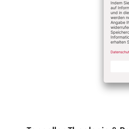
He
Ingo 
für 
Sozi
Vall
am K
Valle
Me