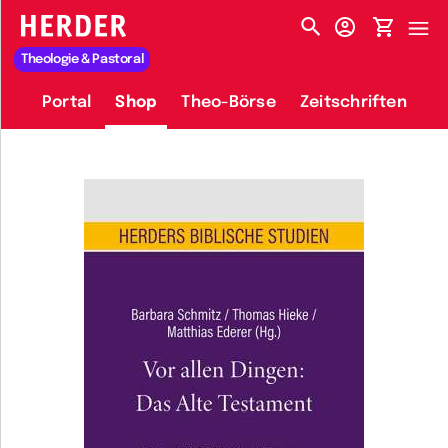
HERDER-MENÜ
Theologie & Pastoral
Portal
Shop
Theo-Börse
Zeitschriften