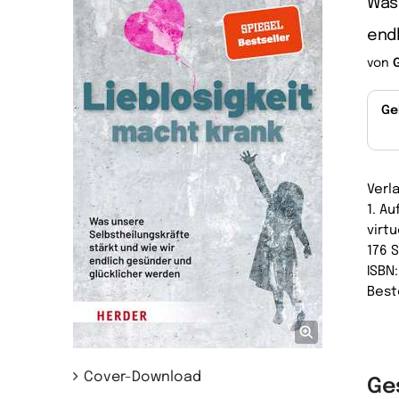
Was 
endl
von
Ge
Verl
1. Au
virtu
176 
ISBN
Best
Cover-Download
Ge