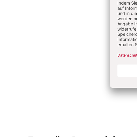
Ne
Re
Mi
Lö
Wa
An
An