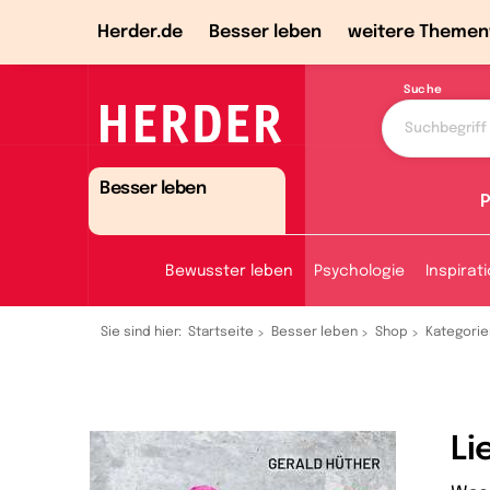
Herder.de
Besser leben
weitere Themen
Suche
Besser leben
P
Bewusster leben
Psychologie
Inspirat
Sie sind hier:
Startseite
Besser leben
Shop
Kategorie
Li