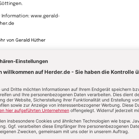
Göttingen.
 Information: www.gerald-
her.de
hr von Gerald Hüther
rwandte Themen
gieneplan in der Kita
Achtsamkeit: Leben im Moment
Seele
arantäne & Ausgangsbeschränkung
sünder leben durch mehr Bewegung
Angst vor Krankheiten
rnsignale bei Stress: Auf den Körper hören