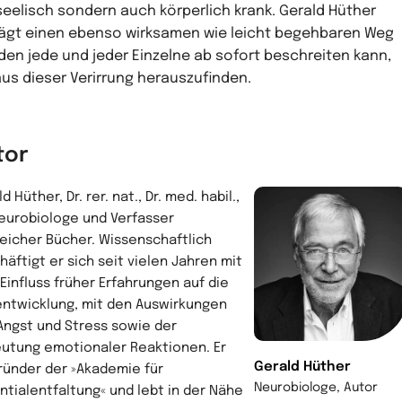
seelisch sondern auch körperlich krank. Gerald Hüther
ägt einen ebenso wirksamen wie leicht begehbaren Weg
 den jede und jeder Einzelne ab sofort beschreiten kann,
us dieser Verirrung herauszufinden.
tor
d Hüther, Dr. rer. nat., Dr. med. habil.,
Neurobiologe und Verfasser
reicher Bücher. Wissenschaftlich
häftigt er sich seit vielen Jahren mit
Einfluss früher Erfahrungen auf die
entwicklung, mit den Auswirkungen
Angst und Stress sowie der
utung emotionaler Reaktionen. Er
Gerald Hüther
Gründer der »Akademie für
Neurobiologe, Autor
ntialentfaltung« und lebt in der Nähe