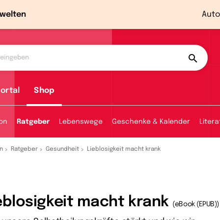
welten
Auto
ortal
Shop
ion
Ratgeber
Lebenswege
Geschenke & Kalender
Litera
n
Ratgeber
Gesundheit
Lieblosigkeit macht krank
eblosigkeit macht krank
(eBook (EPUB))