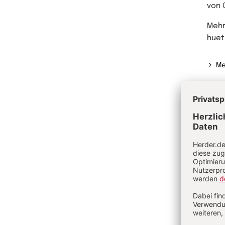
von 
Mehr
huet
Me
Ve
Hy
Qu
Ge
Wa