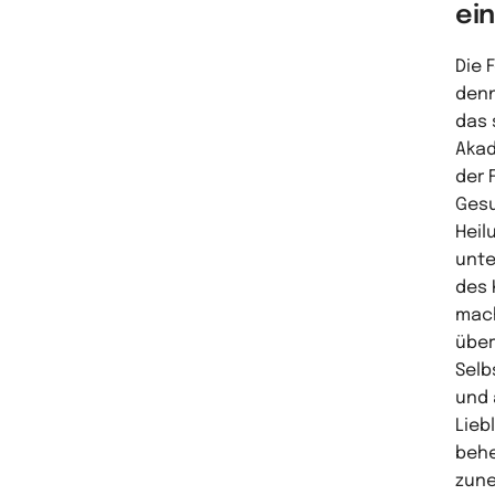
ei
Die 
denn
das 
Akad
der 
Gesu
Heil
unte
des 
mach
über
Selb
und 
Lieb
behe
zune