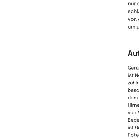
nur 
schl
vor,
um a
Au
Geral
ist 
zahl
besc
dem 
Hirn
von 
Bede
ist 
Pote