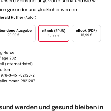
unsere Selbstheilungskräfte stärkt und wie wir
ich gesünder und glücklicher werden
Gerald Hüther
(Autor)
bundene Ausgabe
eBook (PDF)
eBook (EPUB)
20,00 €
15,99 €
15,99 €
ag Herder
flage 2021
ell (Internetdatei)
Seiten
: 978-3-451-82120-2
ellnummer: P821207
sund werden und gesund bleiben in