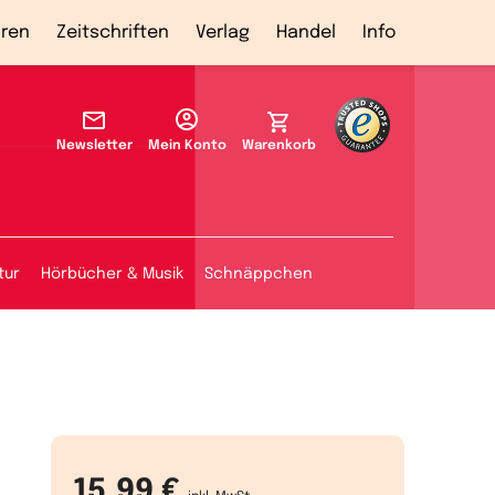
ren
Zeitschriften
Verlag
Handel
Info
Newsletter
Mein Konto
Warenkorb
tur
Hörbücher & Musik
Schnäppchen
15,99 €