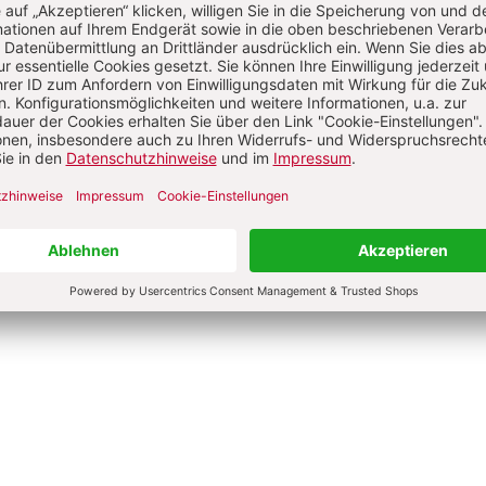
in sagen und Grenzen setzen
Stress abbauen und bewältigen
silienz – aus Krisen gestärkt hervorgehen
t Salutogenese zu mehr Lebensfreude
sungsstrategien gegen Stress am Arbeitsplatz
s macht die Corona-Krise und Social Distancing mit der Familie?
gst verstehen und damit umgehen
gst und Einsamkeit überwinden