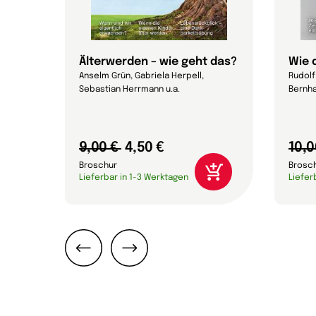
Älterwerden – wie geht das?
Wie 
Anselm Grün, Gabriela Herpell,
Rudolf 
Sebastian Herrmann u.a.
Bernha
9,00 €
4,50 €
10,0
Broschur
Brosc
Lieferbar in 1-3 Werktagen
Liefer
Zurück
Weiter