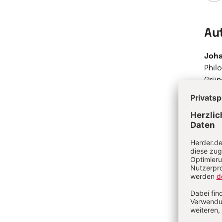
Zurü
Au
Joha
Phil
Grün
Im I
den 
Glau
Mens
hinw
relev
Autor
inte
Konfe
Er gi
Verm