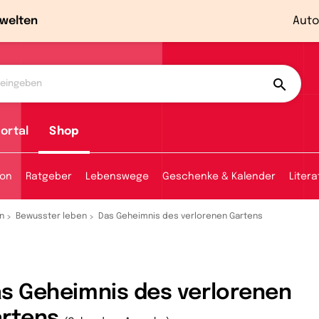
welten
Auto
ortal
Shop
ion
Ratgeber
Lebenswege
Geschenke & Kalender
Litera
n
Bewusster leben
Das Geheimnis des verlorenen Gartens
s Geheimnis des verlorenen
artens