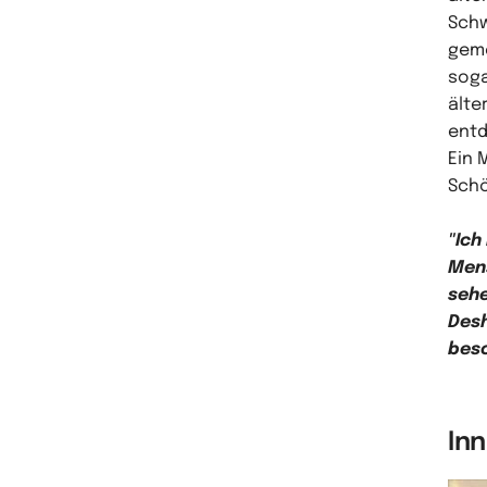
Schw
geme
soga
älte
entd
Ein 
Schö
"Ich
Men
sehe
Desh
besc
In