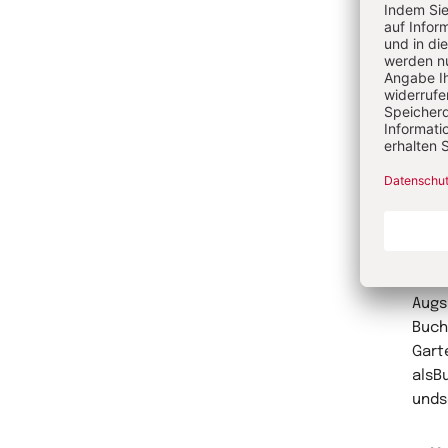
Spiri
im d
Me
Ill
Han
scho
fant
Komm
ist 
Augs
Buch
Gart
alsBu
unds