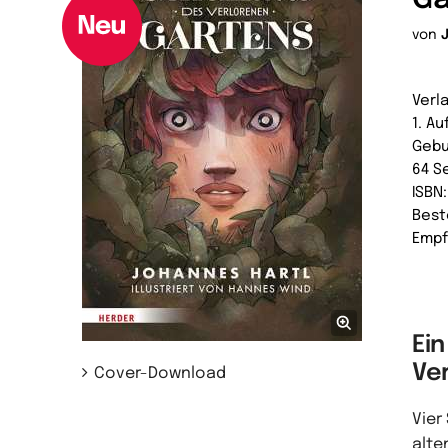
von
Verl
1. A
Geb
64 S
ISBN
Best
Empf
Ei
Ve
Cover-Download
Vier
alte