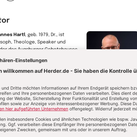
ck
Weiter
tor
nnes Hartl
, geb. 1979, Dr., ist
osoph, Theologe, Speaker und
der des Augsburger Gebetshauses.
nternet erreichen seine Vorträge zu
Themen Sinn, Verbundenheit und
be Hunderttausende. Er verbindet
chen quer über Konfessionsgrenzen
eg und macht Glaubensthemen
Johannes Hartl
ant und verständlich für heute. Der
Philosoph und Theolog
 zahlreicher Bücher füllt als
rnational gefragter Speaker
renzsäle mit über 10.000 Zuhörern.
lt als einer der einflussreichsten
ittler zwischen christlicher