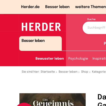
Herder.de
Besser leben
weitere Themen
Suche
Besser leben
P
Bewusster leben
Psychologie
Inspirat
Sie sind hier:
Startseite
Besser leben
Shop
Kategorie
Da
G