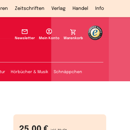
ren
Zeitschriften
Verlag
Handel
Info
Newsletter
Mein Konto
Warenkorb
tur
Hörbücher & Musik
Schnäppchen
25,00 €