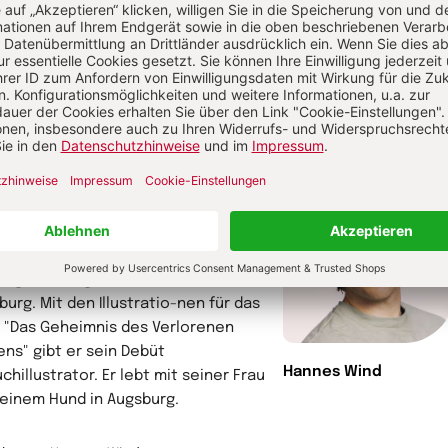
tualität, Philosophie und Psychologie
eutschsprachigen Raum.
hr von Johannes Hartl
ustrator
nes Wind
, geb. 1998, entdeckte
n früh seineLeidenschaft für
astische Welten.Er studierte
unikationsdesign inAugsburg und
tätig als Designer imGebetshaus
burg. Mit den Illustratio-nen für das
 "Das Geheimnis des Verlorenen
ens" gibt er sein Debüt
Hannes Wind
chillustrator. Er lebt mit seiner Frau
einem Hund in Augsburg.