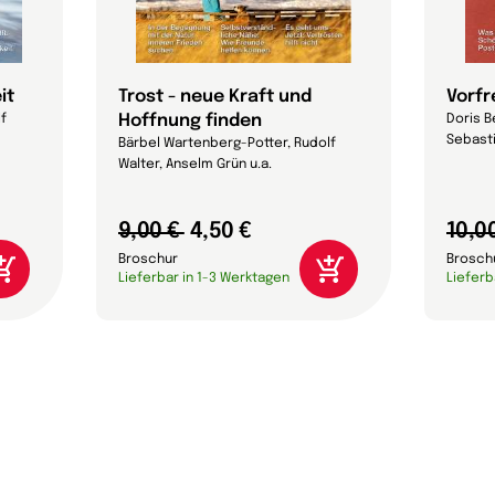
it
Trost - neue Kraft und
Vorf
Hoffnung finden
lf
Doris B
Sebasti
Bärbel Wartenberg-Potter, Rudolf
Walter, Anselm Grün u.a.
9,00 €
4,50 €
10,0
Broschur
Brosch
Lieferbar in 1-3 Werktagen
Lieferb