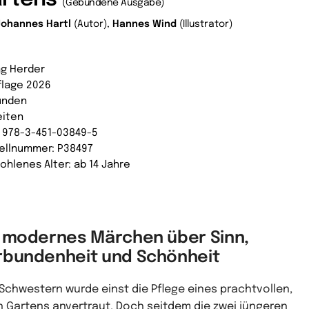
(Gebundene Ausgabe)
Johannes Hartl
(Autor),
Hannes Wind
(Illustrator)
ag Herder
uflage 2026
unden
eiten
: 978-3-451-03849-5
ellnummer: P38497
ohlenes Alter: ab 14 Jahre
n modernes Märchen über Sinn,
rbundenheit und Schönheit
 Schwestern wurde einst die Pflege eines prachtvollen,
n Gartens anvertraut. Doch seitdem die zwei jüngeren