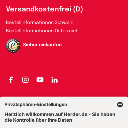
Versandkostenfrei (D)
Bestellinformationen Schweiz
Bestellinformationen Österreich
Sicher einkaufen
Facebook
Instagram
YouTube
LinkedIn
AGB und Widerrufsbelehrung
Widerrufsbelehrung Bücher
Widerrufsbelehrung E-Books
Widerrufsbelehrung Zeitschriften
Datenschutz
Datenschutz Social Media
Barrierefreiheit
Impressum