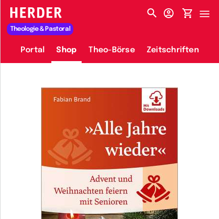
HERDER-MENÜ
Theologie & Pastoral
Portal
Shop
Theo-Börse
Zeitschriften