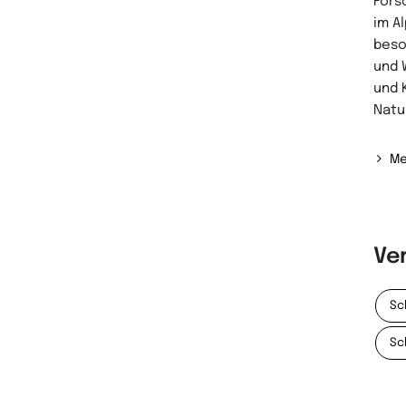
Fors
im A
beso
und 
und 
Natu
Me
Ve
Sc
Sc