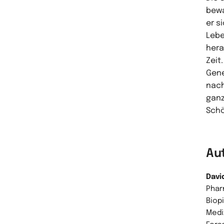
bewa
er s
Lebe
hera
Zeit
Gene
nach
ganz
Schö
Au
Davi
Phar
Biop
Medi