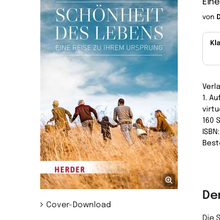
Eine
von
Kl
Verl
1. A
virtu
160 
ISBN
Best
De
Cover-Download
Die 