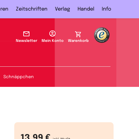
ren
Zeitschriften
Verlag
Handel
Info
Newsletter
Mein Konto
Warenkorb
Schnäppchen
13,99 €