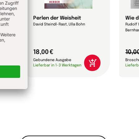
 das?
Perlen der Weisheit
Wie d
David Steindl-Rast, Ulla Bohn
Rudolf 
Bernhar
18,00 €
10,0
Gebundene Ausgabe
Brosch
Lieferbar in 1-3 Werktagen
Lieferb