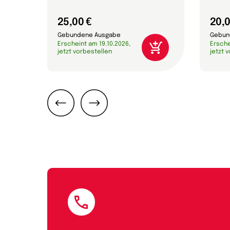
25,00 €
20,0
Gebundene Ausgabe
Gebun
Erscheint am 19.10.2026,
Ersche
jetzt vorbestellen
jetzt 
Zurück
Weiter
E-Mail