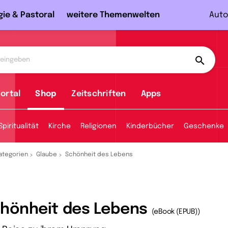
gie & Pastoral
weitere Themenwelten
Auto
ortal
Shop
Zeitschriften
Apps
Spiritualität
Kirche
Religionen
Kinderbücher
Geschenke
ategorien
Glaube
Schönheit des Lebens
hönheit des Lebens
(eBook (EPUB))