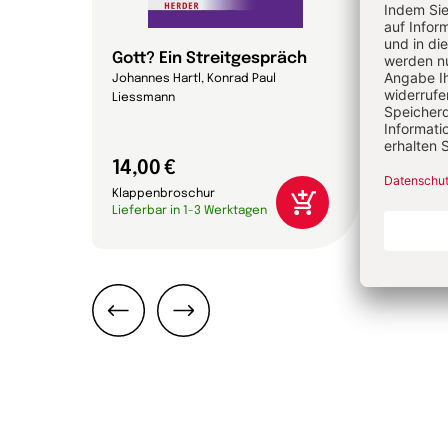
Gott? Ein Streitgespräch
Magn
Johannes Hartl, Konrad Paul
Papst 
Liessmann
14,00 €
16,0
Klappenbroschur
Gebun
Lieferbar in 1-3 Werktagen
Liefer
Zurück
Weiter