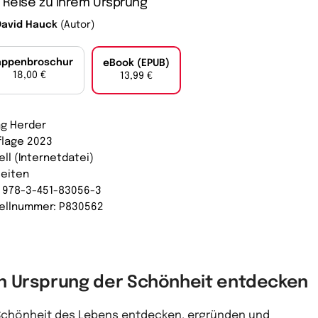
 Reise zu ihrem Ursprung
David Hauck
(Autor)
appenbroschur
eBook (EPUB)
18,00 €
13,99 €
ag Herder
uflage 2023
ell (Internetdatei)
Seiten
: 978-3-451-83056-3
ellnummer: P830562
n Ursprung der Schönheit entdecken
Schönheit des Lebens entdecken, ergründen und