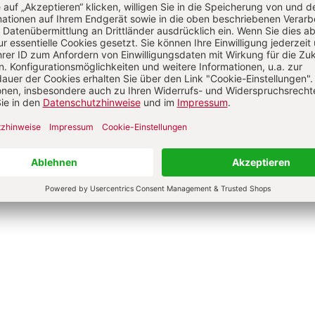
ifica humanitas
Älterwerden – wie geht
Leo XIV.
Anselm Grün, Gabriela Herpell,
Sebastian Herrmann u.a.
0 €
9,00 €
4,50 €
dene Ausgabe
Broschur
bar in 1-3 Werktagen
Lieferbar in 1-3 Werktagen