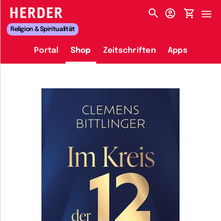
HERDER-MENÜ
Religion & Spiritualität
Portal
Shop
Zeitschriften
Apps